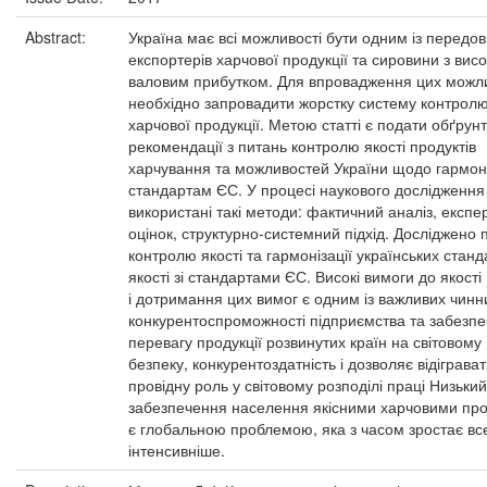
Abstract:
Україна має всі можливості бути одним із передо
експортерів харчової продукції та сировини з вис
валовим прибутком. Для впровадження цих можл
необхідно запровадити жорстку систему контролю
харчової продукції. Метою статті є подати обґрун
рекомендації з питань контролю якості продуктів
харчування та можливостей України щодо гармоні
стандартам ЄС. У процесі наукового дослідження
використані такі методи: фактичний аналіз, експе
оцінок, структурно-системний підхід. Досліджено
контролю якості та гармонізації українських станд
якості зі стандартами ЄС. Високі вимоги до якості
і дотримання цих вимог є одним із важливих чинн
конкурентоспроможності підприємства та забезпе
перевагу продукції розвинутих країн на світовому 
безпеку, конкурентоздатність і дозволяє відіграва
провідну роль у світовому розподілі праці Низький
забезпечення населення якісними харчовими пр
є глобальною проблемою, яка з часом зростає вс
інтенсивніше.