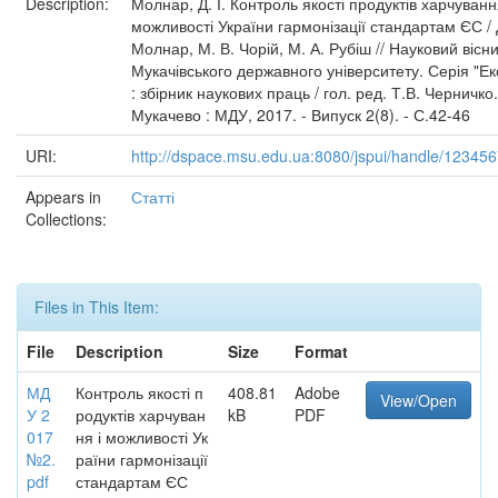
Description:
Молнар, Д. І. Контроль якості продуктів харчуванн
можливості України гармонізації стандартам ЄС / Д
Молнар, М. В. Чорій, М. А. Рубіш // Науковий вісн
Мукачівського державного університету. Серія "Ек
: збірник наукових праць / гол. ред. Т.В. Черничко.
Мукачево : МДУ, 2017. - Випуск 2(8). - С.42-46
URI:
http://dspace.msu.edu.ua:8080/jspui/handle/12345
Appears in
Статті
Collections:
Files in This Item:
File
Description
Size
Format
МД
Контроль якості п
408.81
Adobe
View/Open
У 2
родуктів харчуван
kB
PDF
017
ня і можливості Ук
№2.
раїни гармонізації
pdf
стандартам ЄС