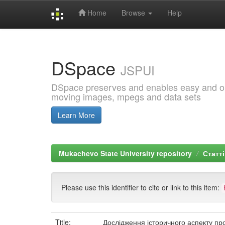
Home
Browse
Help
Skip
navigation
DSpace
JSPUI
DSpace preserves and enables easy and open
moving images, mpegs and data sets
Learn More
Mukachevo State University repository
Статті
Please use this identifier to cite or link to this item:
Title:
Дослідження історичного аспекту пр