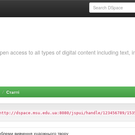
 access to all types of digital content including text, 
Статті
http://dspace.msu.edu.ua:8080/jspui/handle/123456789/153
облеми вивчення художнього твору