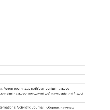
. Автор розглядає найґрунтовніші науково-
ливіші науково-методичні ідеї науковців, які й досі
national Scientific Journal : сборник научных