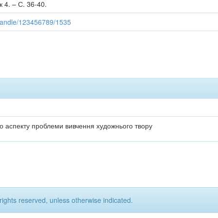
 4. – С. 36-40.
/handle/123456789/1535
о аспекту проблеми вивчення художнього твору
rights reserved, unless otherwise indicated.