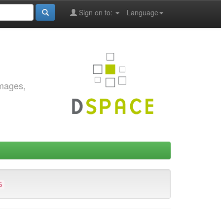
Sign on to:
Language
images,
5