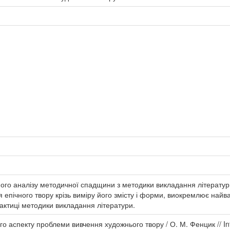
ого аналізу методичної спадщини з методики викладання літератури
епічного твору крізь виміру його змісту і форми, виокремлює найваж
рактиці методики викладання літератури.
 аспекту проблеми вивчення художнього твору / О. М. Фенцик // Inter