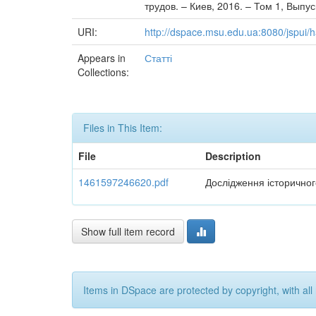
трудов. – Киев, 2016. – Том 1, Выпуск
URI:
http://dspace.msu.edu.ua:8080/jspui
Appears in
Статті
Collections:
Files in This Item:
File
Description
1461597246620.pdf
Дослідження історичног
Show full item record
Items in DSpace are protected by copyright, with all 