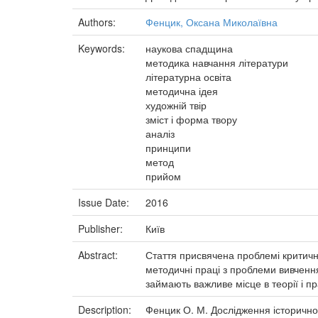
Authors:
Фенцик, Оксана Миколаївна
Keywords:
наукова спадщина
методика навчання літератури
літературна освіта
методична ідея
художній твір
зміст і форма твору
аналіз
принципи
метод
прийом
Issue Date:
2016
Publisher:
Київ
Abstract:
Стаття присвячена проблемі критичн
методичні праці з проблеми вивчення 
займають важливе місце в теорії і п
Description:
Фенцик О. М. Дослідження історичного