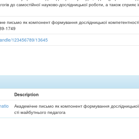
гогів до самостійної науково-дослідницької роботи, а також сприяє і
не письмо як компонент формування дослідницької компетентності
739-1749
/handle/123456789/13645
Description
matio
Академічне письмо як компонент формування дослідницько
сті майбутнього педагога