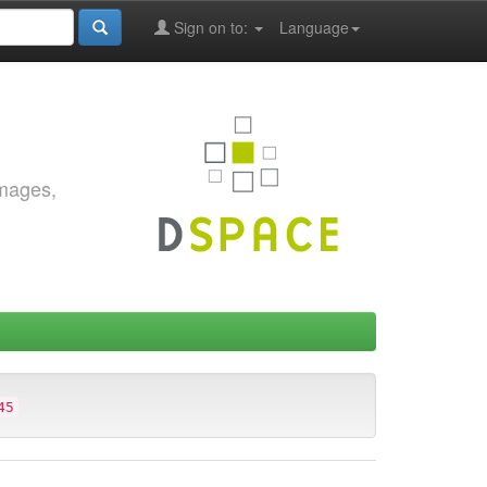
Sign on to:
Language
images,
45