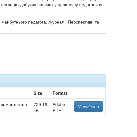
нтеграції здобутих навичок у практичну педагогічну
 майбутнього педагога. Журнал «Перспективи та
Size
Format
ї компетентно
729.16
Adobe
View/Open
kB
PDF