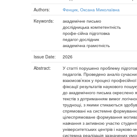
Authors:
Фенцик, Оксана Миколаївна
Keywords:
академічне письмо
дослідницька компетентність
профе-сійна підготовка
педагог-дослідник
академічна грамотність
Issue Date:
2026
Abstract:
У статті порушено проблему підгото
педагогів. Проведено аналіз сучасни
взаємозв’язок у процесі професійної
фіксації результатів наукового пошу
до академічного письма окреслено я
текстів з дотриманням вимог логічно
труднощі, з якими стикаються здобув
спрямовані на системне формування 
цілеспрямоване формування мотиваці
навчання з активною участю студенті
університетських центрів і науково-
системна реалізація зазначених умов