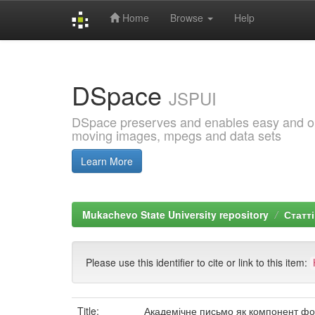
Home
Browse
Help
Skip
navigation
DSpace
JSPUI
DSpace preserves and enables easy and open
moving images, mpegs and data sets
Learn More
Mukachevo State University repository
Статті
Please use this identifier to cite or link to this item:
Title:
Академічне письмо як компонент фо