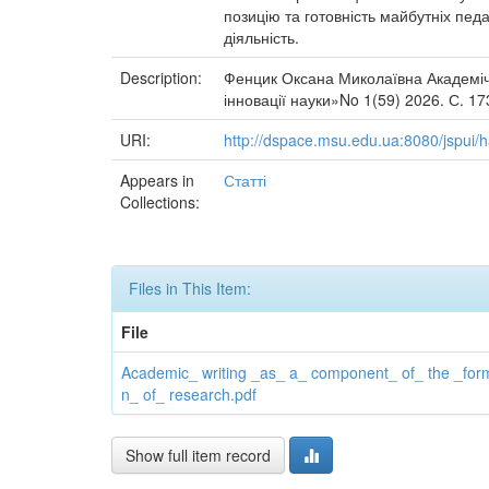
позицію та готовність майбутніх педа
діяльність.
Description:
Фенцик Оксана Миколаївна Академіч
інновації науки»No 1(59) 2026. С. 1
URI:
http://dspace.msu.edu.ua:8080/jspui
Appears in
Статті
Collections:
Files in This Item:
File
Academic_ writing _as_ a_ component_ of_ the _for
n_ of_ research.pdf
Show full item record