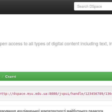
 access to all types of digital content including text, 
Статті
http://dspace.msu.edu.ua:8080/jspui/handle/123456789/136
рмування дослідницької компетентності майбутнього педагога