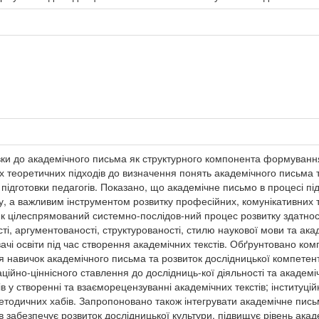
вки до академічного письма як структурного компонента формування
х теоретичних підходів до визначення понять академічного письма т
 підготовки педагогів. Показано, що академічне письмо в процесі п
ку, а важливим інструментом розвитку професійних, комунікативних та
к цілеспрямований системно-послідов-ний процес розвитку здатност
сті, аргументованості, структурованості, стилю наукової мови та ак
ачі освіти під час створення академічних текстів. Обґрунтовано ком
навичок академічного письма та розвиток дослідницької компетентн
йно-ціннісного ставлення до дослідниць-кої діяльності та академіч
в у створенні та взаєморецензуванні академічних текстів; інституці
методичних хабів. Запропоновано також інтегрувати академічне пись
 забезпечує розвиток дослідницької культури, підвищує рівень акад