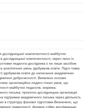
 дослідницької компетентності майбутніх
а дослідницької компетентності, окрес-лено їх
ідготовки педагога-дослідника є не лише засобом
 аналітичних умінь здобувачів освіти. Підго-товка
і здобувачів освіти до написання академічних
адемічної доброчесності. Виявлено основні
плекс організаційно-педаго-гічних умов, що
ості майбутніх педагогів, зокрема:
ного письма; проєктно-дослідницька організація
йна підтримка академічного письма через діяльність
мо в структуру фахової підготовки.Визначено, що
емічної грамотності, формує стійку дослідницьку