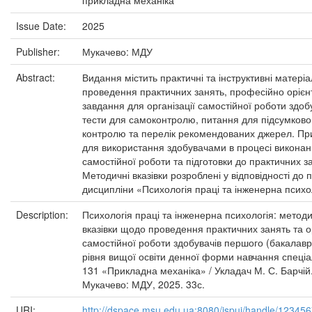
прикладна механіка
Issue Date:
2025
Publisher:
Мукачево: МДУ
Abstract:
Видання містить практичні та інструктивні матері
проведення практичних занять, професійно орієн
завдання для організації самостійної роботи здобу
тести для самоконтролю, питання для підсумково
контролю та перелік рекомендованих джерел. Пр
для використання здобувачами в процесі викона
самостійної роботи та підготовки до практичних з
Методичні вказівки розроблені у відповідності до
дисципліни «Психологія праці та інженерна психо
Description:
Психологія праці та інженерна психологія: методи
вказівки щодо проведення практичних занять та ор
самостійної роботи здобувачів першого (бакалавр
рівня вищої освіти денної форми навчання спеціа
131 «Прикладна механіка» / Укладач М. С. Барчій
Мукачево: МДУ, 2025. 33с.
URI:
http://dspace.msu.edu.ua:8080/jspui/handle/12345