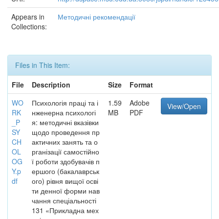
Appears in
Методичні рекомендації
Collections:
Files in This Item:
File
Description
Size
Format
WO
Психологія праці та і
1.59
Adobe
View/Open
RK
нженерна психологі
MB
PDF
_P
я: методичні вказівки
SY
щодо проведення пр
CH
актичних занять та о
OL
рганізації самостійно
OG
ї роботи здобувачів п
Y.p
ершого (бакалаврськ
df
ого) рівня вищої осві
ти денної форми нав
чання спеціальності
131 «Прикладна мех