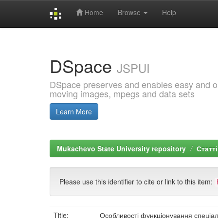
Home
Browse
Help
Skip
navigation
DSpace
JSPUI
DSpace preserves and enables easy and open
moving images, mpegs and data sets
Learn More
Mukachevo State University repository
Статті
Please use this identifier to cite or link to this item:
Title:
Особливості функціонування спеціаль