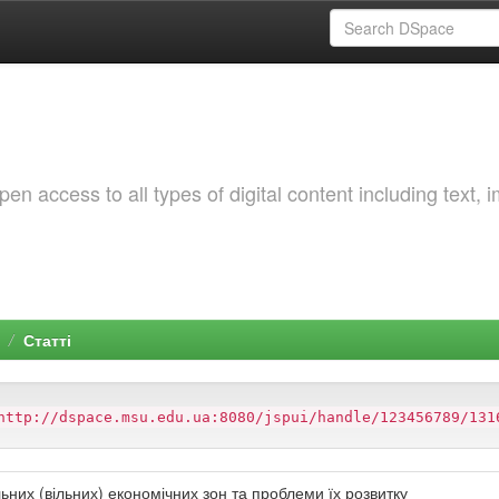
 access to all types of digital content including text, 
Статті
http://dspace.msu.edu.ua:8080/jspui/handle/123456789/131
них (вільних) економічних зон та проблеми їх розвитку