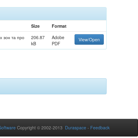
Size
Format
х зон та про
206.87
Adobe
View/Open
kB
PDF
oftware
Copyright © 2002-2013
Duraspace
-
Feedback