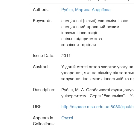
Authors:
Рубіш, Марина Андріївна
Keywords:
спеціальні (вільні) економічні зони
спеціальний правовий режим
іноземні інвестиції
спільні підприємства
зовнішня торгівля
Issue Date:
2011
Abstract:
У даній статті автор звертає увагу 
утворення, яке на відміну від загал
залучення іноземних інвестицій та п
Description:
Рубіш, М. А. Особливості функціонув
університету : Серія "Економіка". - 
URI:
http://dspace.msu.edu.ua:8080/jspui
Appears in
Статті
Collections: