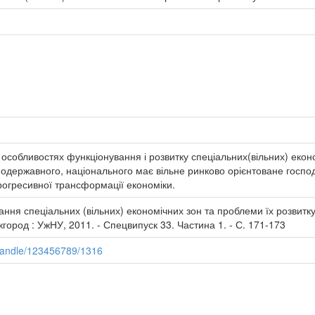
на особливостях функціонування і розвитку спеціальних(вільних) еко
ьнодержавного, національного має вільне ринково орієнтоване господ
рогресивної трансформації економіки.
ання спеціальних (вільних) економічних зон та проблеми їх розвитку 
Ужгород : УжНУ, 2011. - Спецвипуск 33. Частина 1. - С. 171-173
/handle/123456789/1316