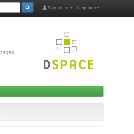
Sign on to:
Language
images,
6