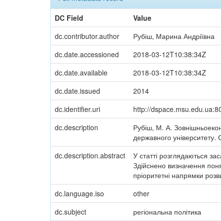
DC Field
Value
dc.contributor.author
Рубіш, Марина Андріївна
dc.date.accessioned
2018-03-12T10:38:34Z
dc.date.available
2018-03-12T10:38:34Z
dc.date.issued
2014
dc.identifier.uri
http://dspace.msu.edu.ua:8
dc.description
Рубіш, М. А. Зовнішньоеконо
державного університету. С
dc.description.abstract
У статті розглядаються за
Здійснено визначення поня
пріоритетні напрямки розв
dc.language.iso
other
dc.subject
регіональна політика