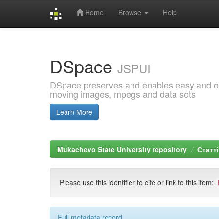
Home
Browse
Help
Skip
navigation
DSpace
JSPUI
DSpace preserves and enables easy and open
moving images, mpegs and data sets
Learn More
Mukachevo State University repository
Статті
Please use this identifier to cite or link to this item:
Full metadata record