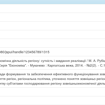
080/jspui/handle/123456789/1315
мічна діяльність регіону: сутність і завдання реалізації / М. А. Рубі
ерія "Економіка". - Мукачево : Карпатська вежа, 2014. - №2(2). - С.
сади формування та забезпечення ефективного функціонування зовні
ття регіон, регіональна політика, уточнено поняття зовнішньо регі
итку суб'єктами господарювання регіону зовнішньоекономічної діяль