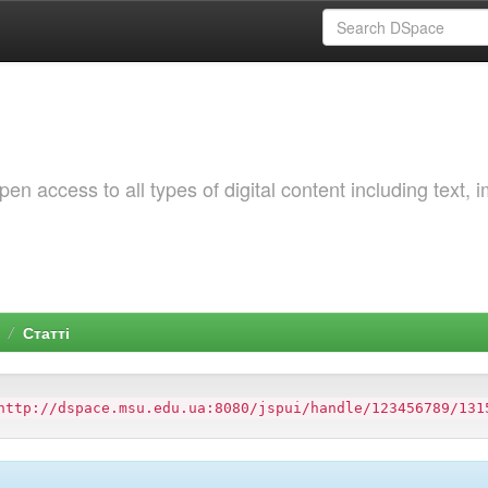
 access to all types of digital content including text, 
Статті
http://dspace.msu.edu.ua:8080/jspui/handle/123456789/131