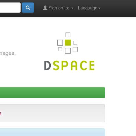
Sign on to:
Language
images,
5