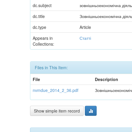
dc.subject
зовнішньоекономічна діяль
dc.title
Зовнішньоекономічна діяльні
dc.type
Article
Appears in
Статті
Collections:
Files in This Item:
File
Description
nvmdue_2014_2_36.pdf
Зовнішньоекономічна
Show simple item record