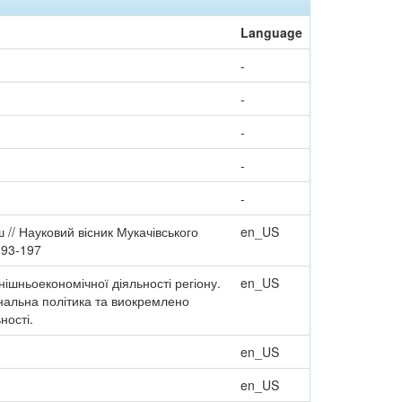
Language
-
-
-
-
-
ш // Науковий вісник Мукачівського
en_US
193-197
шньоекономічної діяльності регіону.
en_US
ональна політика та виокремлено
ності.
en_US
en_US