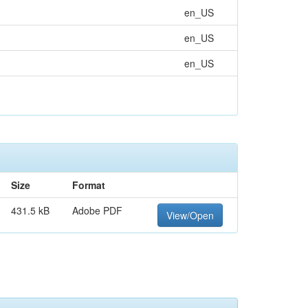
en_US
en_US
en_US
Size
Format
431.5 kB
Adobe PDF
View/Open