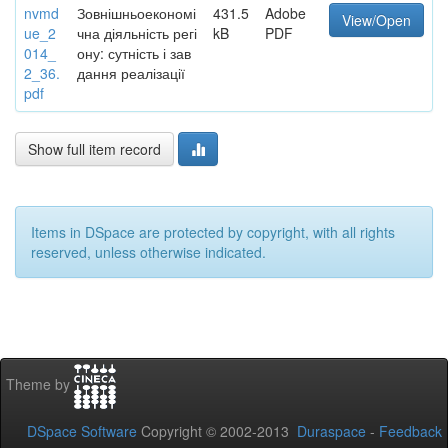
nvmd
Зовнішньоекономі
431.5
Adobe
View/Open
ue_2
чна діяльність регі
kB
PDF
014_
ону: сутність і зав
2_36.
дання реалізації
pdf
Show full item record
Items in DSpace are protected by copyright, with all rights
reserved, unless otherwise indicated.
Theme by
DSpace Software
Copyright © 2002-2013
Duraspace
-
Feedback