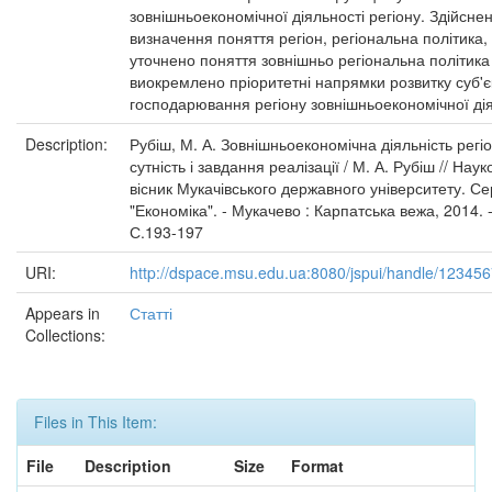
зовнішньоекономічної діяльності регіону. Здійсне
визначення поняття регіон, регіональна політика,
уточнено поняття зовнішньо регіональна політика
виокремлено пріоритетні напрямки розвитку суб'
господарювання регіону зовнішньоекономічної дія
Description:
Рубіш, М. А. Зовнішньоекономічна діяльність регіо
сутність і завдання реалізації / М. А. Рубіш // Нау
вісник Мукачівського державного університету. Се
"Економіка". - Мукачево : Карпатська вежа, 2014. -
С.193-197
URI:
http://dspace.msu.edu.ua:8080/jspui/handle/12345
Appears in
Статті
Collections:
Files in This Item:
File
Description
Size
Format