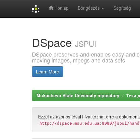
Honlap
Böngészés
Segítség
Skip
navigation
DSpace
JSPUI
DSpace preserves and enables easy and open
moving images, mpegs and data sets
Learn More
Mukachevo State University repository
Тези 
Ezzel az azonosítóval hivatkozhat erre a dokument
http://dspace.msu.edu.ua:8080/jspui/hand