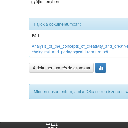
gyűjteményben:
Fájlok a dokumentumban:
Fájl
Analysis_of_the_concepts_of_creativity_and_creative
chological_and_pedagogical_literature.pdf
A dokumentum részletes adatai
Minden dokumentum, ami a DSpace rendszerben szere