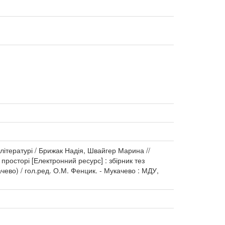
 літературі / Брижак Надія, Швайгер Марина //
просторі [Електронний ресурс] : збірник тез
чево) / гол.ред. О.М. Фенцик. - Мукачево : МДУ,