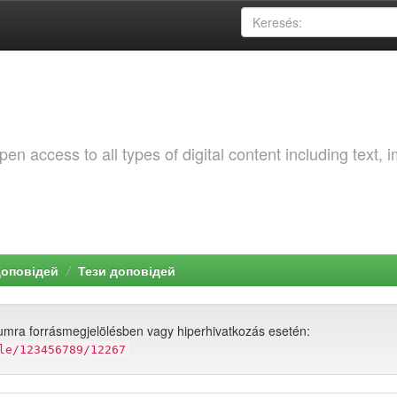
 access to all types of digital content including text, 
доповідей
Тези доповідей
umra forrásmegjelölésben vagy hiperhivatkozás esetén:
le/123456789/12267