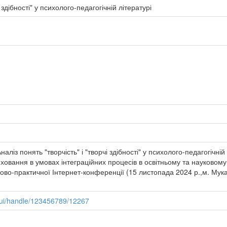
і здібності" у психолого-педагогічній літературі
із понять "творчість" і "творчі здібності" у психолого-педагогічній
ховання в умовах інтеграційних процесів в освітньому та науковому 
ково-практичної Інтернет-конференції (15 листопада 2024 р.,м. Мука
pui/handle/123456789/12267