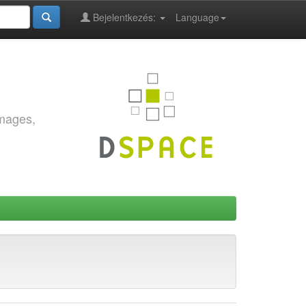
Bejelentkezés:
Language
images,