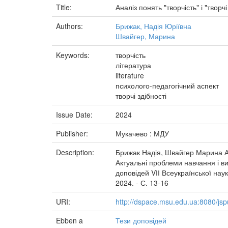
Title:
Аналіз понять "творчість" і "творч
Authors:
Брижак, Надія Юріївна
Швайгер, Марина
Keywords:
творчість
література
literature
психолого-педагогічний аспект
творчі здібності
Issue Date:
2024
Publisher:
Мукачево : МДУ
Description:
Брижак Надія, Швайгер Марина Анал
Актуальні проблеми навчання і ви
доповідей VІІ Всеукраїнської нау
2024. - С. 13-16
URI:
http://dspace.msu.edu.ua:8080/js
Ebben a
Тези доповідей