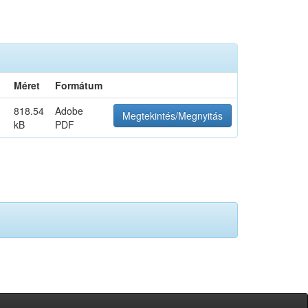
Méret
Formátum
818.54
Adobe
Megtekintés/Megnyitás
kB
PDF