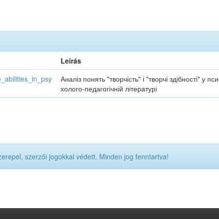
Leírás
_abilities_in_psy
Аналіз понять "творчість" і "творчі здібності" у пси
холого-педагогічній літературі
pel, szerzői jogokkal védett. Minden jog fenntartva!