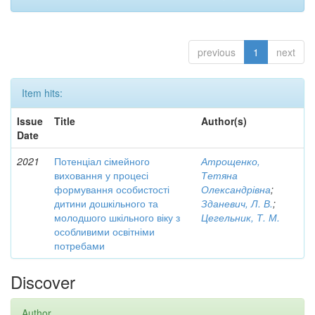
previous
1
next
Item hits:
Issue
Title
Author(s)
Date
2021
Потенціал сімейного
Атрощенко,
виховання у процесі
Тетяна
формування особистості
Олександрівна
;
дитини дошкільного та
Зданевич, Л. В.
;
молодшого шкільного віку з
Цегельник, Т. М.
особливими освітніми
потребами
Discover
Author