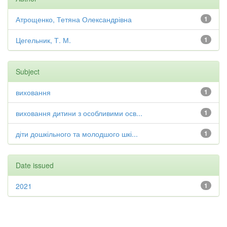
Атрощенко, Тетяна Олександрівна
1
Цегельник, Т. М.
1
Subject
виховання
1
виховання дитини з особливими осв...
1
діти дошкільного та молодшого шкі...
1
Date issued
2021
1