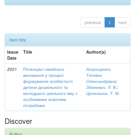
previous
1
next
Item hits:
Issue
Title
Author(s)
Date
2021
Потенціал сімейного
Атрощенко,
виховання у процесі
Тетяна
формування особистості
Олександрівна
;
дитини дошкільного та
Зданевич, Л. В.
;
молодшого шкільного віку з
Цегельник, Т. М.
особливими освітніми
потребами
Discover
Author