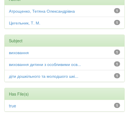
Атрощенко, Тетяна Олександрівна
1
Цегельник, Т. М.
1
Subject
виховання
1
виховання дитини з особливими осв...
1
діти дошкільного та молодшого шкі...
1
Has File(s)
true
1