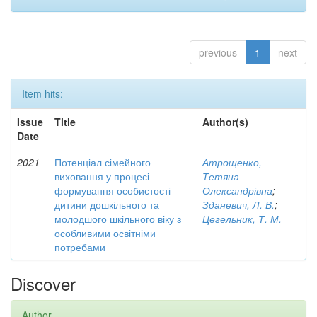
previous
1
next
Item hits:
Issue
Title
Author(s)
Date
2021
Потенціал сімейного
Атрощенко,
виховання у процесі
Тетяна
формування особистості
Олександрівна
;
дитини дошкільного та
Зданевич, Л. В.
;
молодшого шкільного віку з
Цегельник, Т. М.
особливими освітніми
потребами
Discover
Author