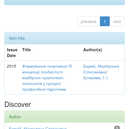
previous
1
next
Item hits:
Issue
Title
Author(s)
Date
2015
Формування позитивної Я-
Барчій, Магдалина
концепції особистості
Степанівна
;
майбутніх практичних
Кучерява, І. І.
психологів у процесі
професійної підготовки
Discover
Author
Барчій, Магдалина Степанівна
1