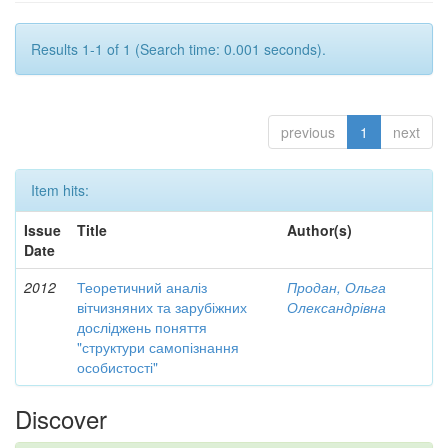
Results 1-1 of 1 (Search time: 0.001 seconds).
previous
1
next
Item hits:
Issue
Title
Author(s)
Date
2012
Теоретичний аналіз
Продан, Ольга
вітчизняних та зарубіжних
Олександрівна
досліджень поняття
"структури самопізнання
особистості"
Discover