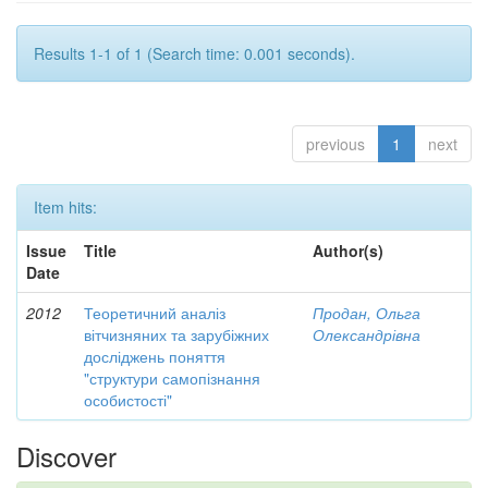
Results 1-1 of 1 (Search time: 0.001 seconds).
previous
1
next
Item hits:
Issue
Title
Author(s)
Date
2012
Теоретичний аналіз
Продан, Ольга
вітчизняних та зарубіжних
Олександрівна
досліджень поняття
"структури самопізнання
особистості"
Discover