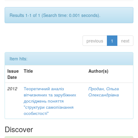
Results 1-1 of 1 (Search time: 0.001 seconds).
previous
1
next
Item hits:
Issue
Title
Author(s)
Date
2012
Теоретичний аналіз
Продан, Ольга
вітчизняних та зарубіжних
Олександрівна
досліджень поняття
"структури самопізнання
особистості"
Discover