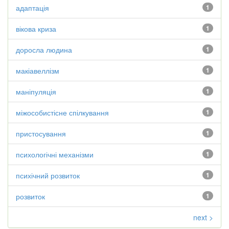
адаптація
1
вікова криза
1
доросла людина
1
макіавеллізм
1
маніпуляція
1
міжособистісне спілкування
1
пристосування
1
психологічні механізми
1
психічний розвиток
1
розвиток
1
next >