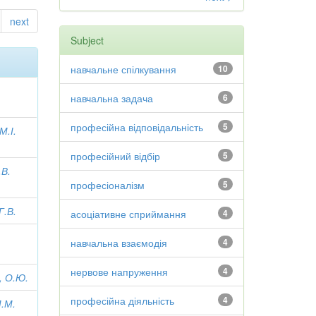
next
Subject
навчальне спілкування
10
навчальна задача
6
професійна відповідальність
5
М.І.
професійний відбір
5
.В.
професіоналізм
5
Г.В.
асоціативне сприймання
4
навчальна взаємодія
4
нервове напруження
4
, О.Ю.
професійна діяльність
4
М.М.