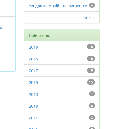
синдром емоційного вигорання
4
next >
а
Date issued
2016
18
2015
16
2017
16
2019
15
2013
7
2018
6
2014
3