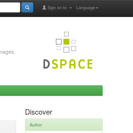
Sign on to:
Language
images,
Discover
Author