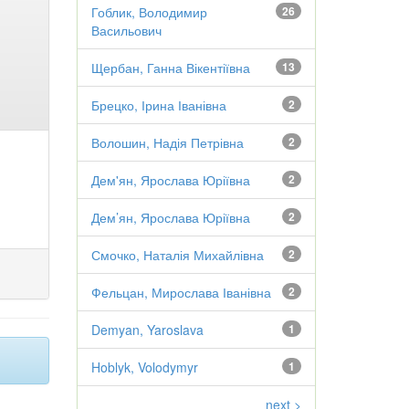
Гоблик, Володимир
26
Васильович
Щербан, Ганна Вікентіївна
13
Брецко, Ірина Іванівна
2
Волошин, Надія Петрівна
2
Дем'ян, Ярослава Юріївна
2
Дем’ян, Ярослава Юріївна
2
Смочко, Наталія Михайлівна
2
Фельцан, Мирослава Іванівна
2
Demyan, Yaroslava
1
Hoblyk, Volodymyr
1
next >