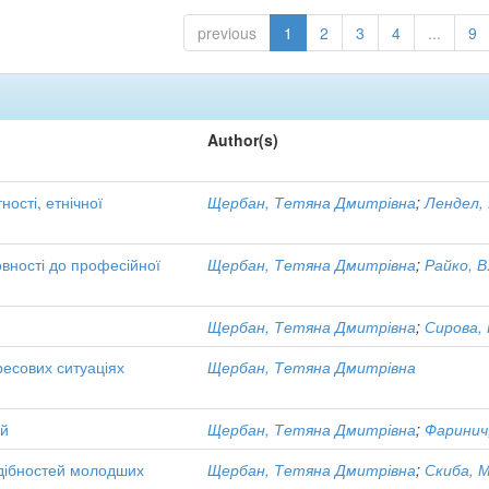
previous
1
2
3
4
...
9
Author(s)
ості, етнічної
Щербан, Тетяна Дмитрівна
;
Лендел, 
овності до професійної
Щербан, Тетяна Дмитрівна
;
Райко, В
Щербан, Тетяна Дмитрівна
;
Сирова, 
ресових ситуаціях
Щербан, Тетяна Дмитрівна
ей
Щербан, Тетяна Дмитрівна
;
Фаринич
здібностей молодших
Щербан, Тетяна Дмитрівна
;
Скиба, 