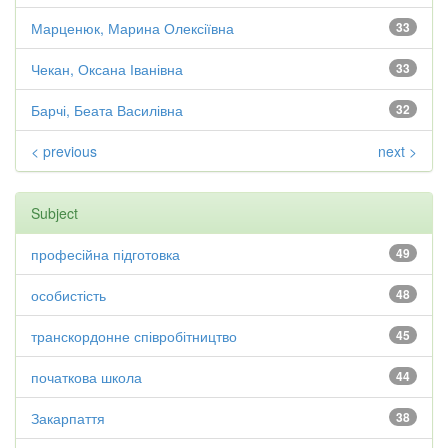
Марценюк, Марина Олексіївна
33
Чекан, Оксана Іванівна
33
Барчі, Беата Василівна
32
< previous
next >
Subject
професійна підготовка
49
особистість
48
транскордонне співробітництво
45
початкова школа
44
Закарпаття
38