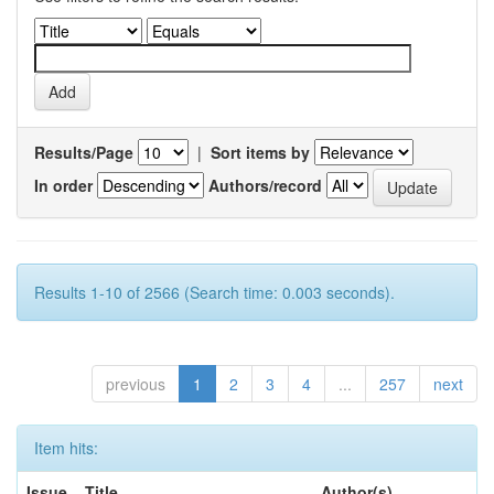
Results/Page
|
Sort items by
In order
Authors/record
Results 1-10 of 2566 (Search time: 0.003 seconds).
previous
1
2
3
4
...
257
next
Item hits:
Issue
Title
Author(s)