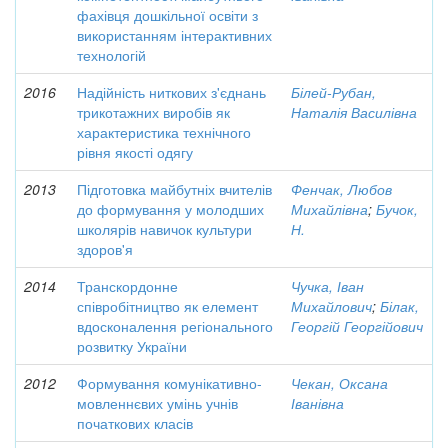
фахівця дошкільної освіти з
використанням інтерактивних
технологій
2016
Надійність ниткових з'єднань
Білей-Рубан,
трикотажних виробів як
Наталія Василівна
характеристика технічного
рівня якості одягу
2013
Підготовка майбутніх вчителів
Фенчак, Любов
до формування у молодших
Михайлівна
;
Бучок,
школярів навичок культури
Н.
здоров'я
2014
Транскордонне
Чучка, Іван
співробітництво як елемент
Михайлович
;
Білак,
вдосконалення регіонального
Георгій Георгійович
розвитку України
2012
Формування комунікативно-
Чекан, Оксана
мовленнєвих умінь учнів
Іванівна
початкових класів