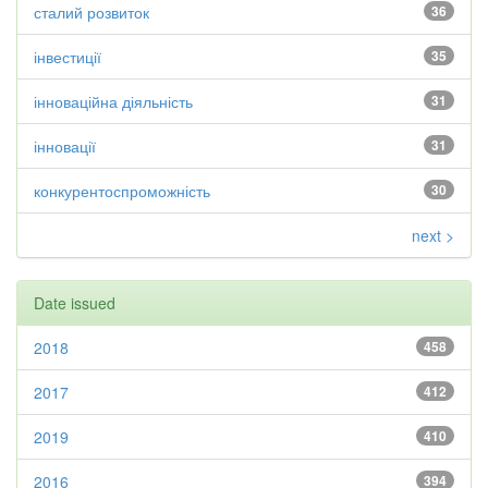
сталий розвиток
36
інвестиції
35
інноваційна діяльність
31
інновації
31
конкурентоспроможність
30
next >
Date issued
2018
458
2017
412
2019
410
2016
394