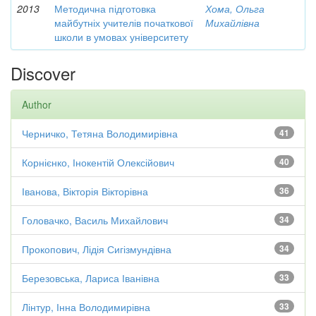
2013
Методична підготовка
Хома, Ольга
майбутніх учителів початкової
Михайлівна
школи в умовах університету
Discover
Author
Черничко, Тетяна Володимирівна
41
Корнієнко, Інокентій Олексійович
40
Іванова, Вікторія Вікторівна
36
Головачко, Василь Михайлович
34
Прокопович, Лідія Сигізмундівна
34
Березовська, Лариса Іванівна
33
Лінтур, Інна Володимирівна
33