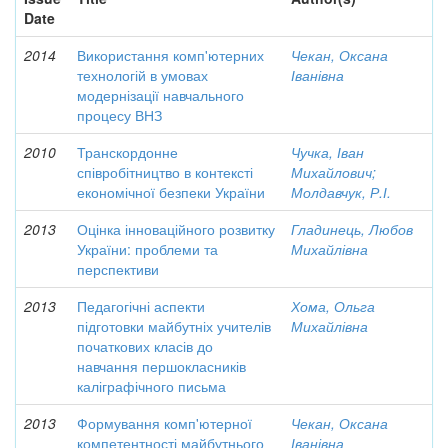
Date
2014
Використання комп'ютерних
Чекан, Оксана
технологій в умовах
Іванівна
модернізації навчального
процесу ВНЗ
2010
Транскордонне
Чучка, Іван
співробітництво в контексті
Михайлович;
економічної безпеки України
Молдавчук, Р.І.
2013
Оцінка інноваційного розвитку
Гладинець, Любов
України: проблеми та
Михайлівна
перспективи
2013
Педагогічні аспекти
Хома, Ольга
підготовки майбутніх учителів
Михайлівна
початкових класів до
навчання першокласників
каліграфічного письма
2013
Формування комп'ютерної
Чекан, Оксана
компетентності майбутнього
Іванівна