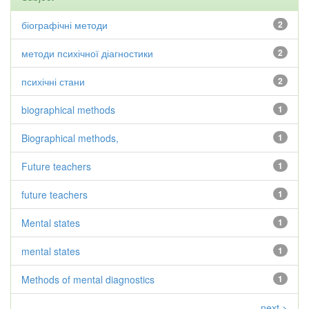
біографічні методи
2
методи психічної діагностики
2
психічні стани
2
biographical methods
1
Biographical methods,
1
Future teachers
1
future teachers
1
Mental states
1
mental states
1
Methods of mental diagnostics
1
next >