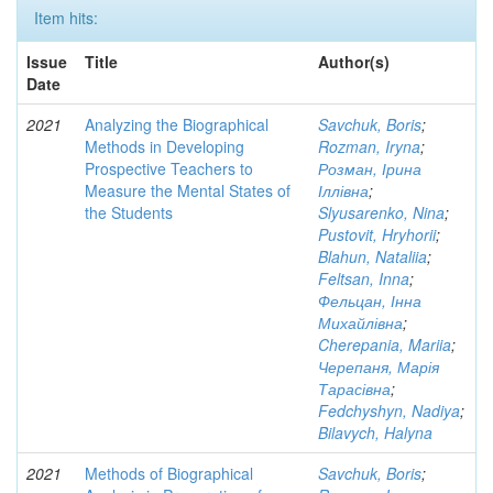
Item hits:
Issue
Title
Author(s)
Date
2021
Analyzing the Biographical
Savchuk, Boris
;
Methods in Developing
Rozman, Iryna
;
Prospective Teachers to
Розман, Ірина
Measure the Mental States of
Іллівна
;
the Students
Slyusarenko, Nina
;
Pustovit, Hryhorii
;
Blahun, Nataliia
;
Feltsan, Inna
;
Фельцан, Інна
Михайлівна
;
Cherepania, Mariia
;
Черепаня, Марія
Тарасівна
;
Fedchyshyn, Nadiya
;
Bilavych, Halyna
2021
Methods of Biographical
Savchuk, Boris
;