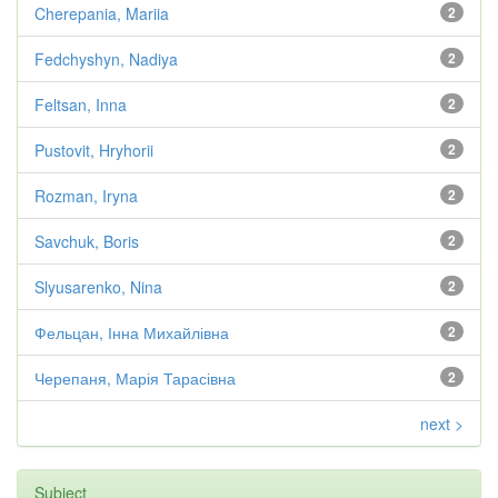
Cherepania, Mariia
2
Fedchyshyn, Nadiya
2
Feltsan, Inna
2
Pustovit, Hryhorii
2
Rozman, Iryna
2
Savchuk, Boris
2
Slyusarenko, Nina
2
Фельцан, Інна Михайлівна
2
Черепаня, Марія Тарасівна
2
next >
Subject