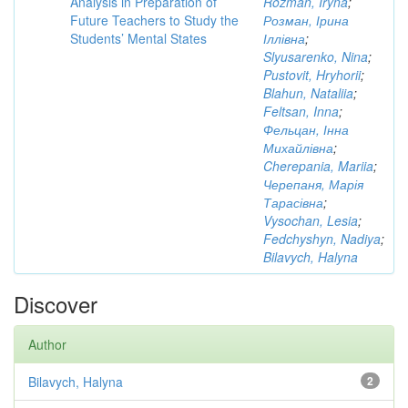
Analysis in Preparation of
Rozman, Iryna
;
Future Teachers to Study the
Розман, Ірина
Students’ Mental States
Іллівна
;
Slyusarenko, Nina
;
Pustovit, Hryhorii
;
Blahun, Nataliia
;
Feltsan, Inna
;
Фельцан, Інна
Михайлівна
;
Cherepania, Mariia
;
Черепаня, Марія
Тарасівна
;
Vysochan, Lesia
;
Fedchyshyn, Nadiya
;
Bilavych, Halyna
Discover
Author
Bilavych, Halyna
2