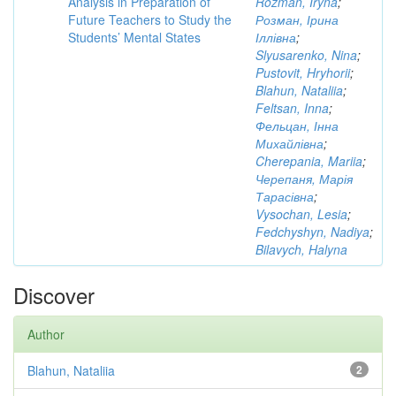
Analysis in Preparation of
Rozman, Iryna
;
Future Teachers to Study the
Розман, Ірина
Students’ Mental States
Іллівна
;
Slyusarenko, Nina
;
Pustovit, Hryhorii
;
Blahun, Nataliia
;
Feltsan, Inna
;
Фельцан, Інна
Михайлівна
;
Cherepania, Mariia
;
Черепаня, Марія
Тарасівна
;
Vysochan, Lesia
;
Fedchyshyn, Nadiya
;
Bilavych, Halyna
Discover
Author
Blahun, Nataliia
2