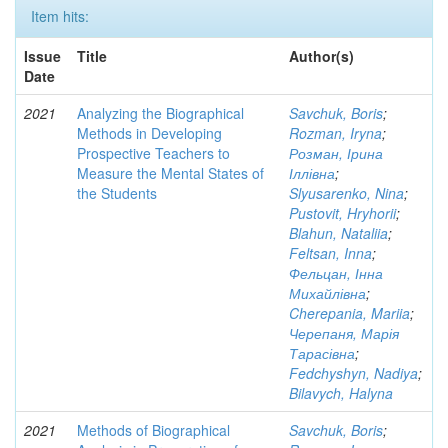
Item hits:
Issue
Title
Author(s)
Date
2021
Analyzing the Biographical
Savchuk, Boris
;
Methods in Developing
Rozman, Iryna
;
Prospective Teachers to
Розман, Ірина
Measure the Mental States of
Іллівна
;
the Students
Slyusarenko, Nina
;
Pustovit, Hryhorii
;
Blahun, Nataliia
;
Feltsan, Inna
;
Фельцан, Інна
Михайлівна
;
Cherepania, Mariia
;
Черепаня, Марія
Тарасівна
;
Fedchyshyn, Nadiya
;
Bilavych, Halyna
2021
Methods of Biographical
Savchuk, Boris
;