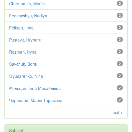
Cherepania, Mariia
2
Fedchyshyn, Nadiya
2
Feltsan, Inna
2
Pustovit, Hryhorii
2
Rozman, Iryna
2
Savchuk, Boris
2
Slyusarenko, Nina
2
Фельцан, Інна Михайлівна
2
Черепаня, Марія Тарасівна
2
next >
Subject