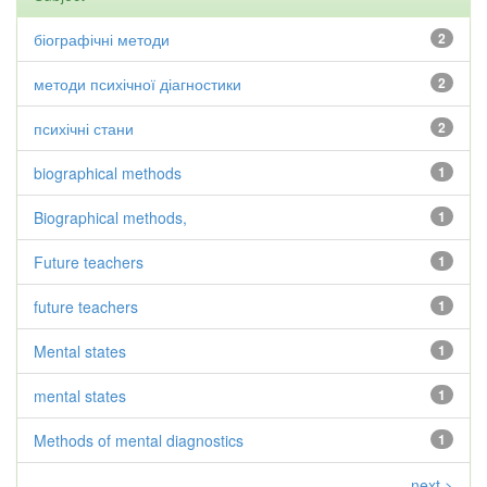
біографічні методи
2
методи психічної діагностики
2
психічні стани
2
biographical methods
1
Biographical methods,
1
Future teachers
1
future teachers
1
Mental states
1
mental states
1
Methods of mental diagnostics
1
next >