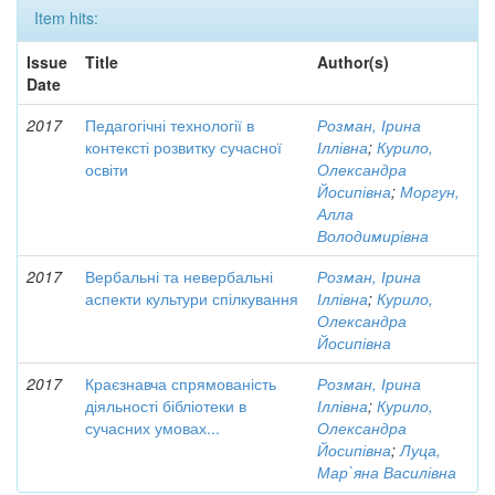
Item hits:
Issue
Title
Author(s)
Date
2017
Педагогічні технології в
Розман, Ірина
контексті розвитку сучасної
Іллівна
;
Курило,
освіти
Олександра
Йосипівна
;
Моргун,
Алла
Володимирівна
2017
Вербальні та невербальні
Розман, Ірина
аспекти культури спілкування
Іллівна
;
Курило,
Олександра
Йосипівна
2017
Краєзнавча спрямованість
Розман, Ірина
діяльності бібліотеки в
Іллівна
;
Курило,
сучасних умовах...
Олександра
Йосипівна
;
Луца,
Мар`яна Василівна