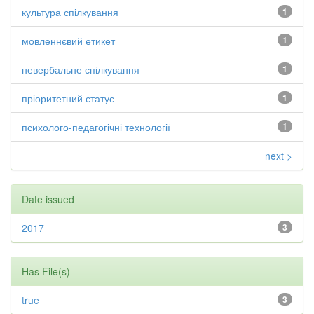
культура спілкування
1
мовленнєвий етикет
1
невербальне спілкування
1
пріоритетний статус
1
психолого-педагогічні технології
1
next >
Date issued
2017
3
Has File(s)
true
3