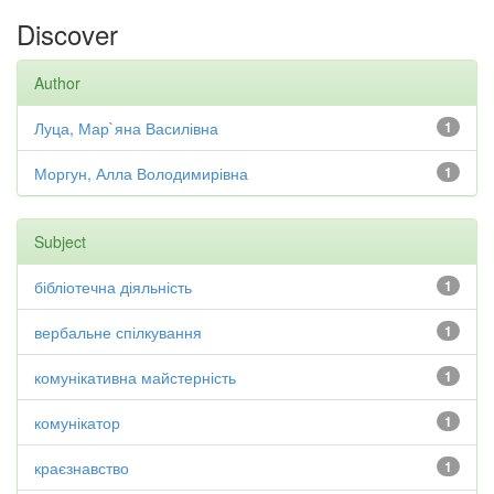
Discover
Author
Луца, Мар`яна Василівна
1
Моргун, Алла Володимирівна
1
Subject
бібліотечна діяльність
1
вербальне спілкування
1
комунікативна майстерність
1
комунікатор
1
краєзнавство
1