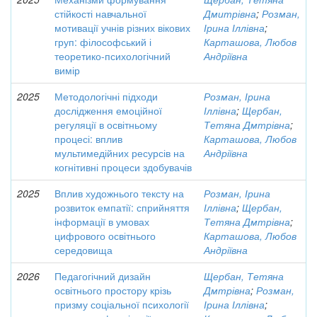
стійкості навчальної
Дмитрівна
;
Розман,
мотивації учнів різних вікових
Ірина Іллівна
;
груп: філософський і
Карташова, Любов
теоретико-психологічний
Андріївна
вимір
2025
Методологічні підходи
Розман, Ірина
дослідження емоційної
Іллівна
;
Щербан,
регуляції в освітньому
Тетяна Дмтрівна
;
процесі: вплив
Карташова, Любов
мультимедійних ресурсів на
Андріївна
когнітивні процеси здобувачів
2025
Вплив художнього тексту на
Розман, Ірина
розвиток емпатії: сприйняття
Іллівна
;
Щербан,
інформації в умовах
Тетяна Дмтрівна
;
цифрового освітнього
Карташова, Любов
середовища
Андріївна
2026
Педагогічний дизайн
Щербан, Тетяна
освітнього простору крізь
Дмтрівна
;
Розман,
призму соціальної психології
Ірина Іллівна
;