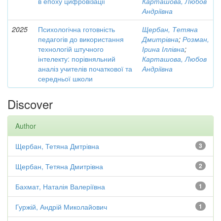
в епоху цифровізації
Карташова, Любов
Андріївна
2025
Психологічна готовність
Щербан, Тетяна
педагогів до використання
Дмитрівна
;
Розман,
технологій штучного
Ірина Іллівна
;
інтелекту: порівняльний
Карташова, Любов
аналіз учителів початкової та
Андріївна
середньої школи
Discover
Author
Щербан, Тетяна Дмтрівна
3
Щербан, Тетяна Дмитрівна
2
Бахмат, Наталія Валеріївна
1
Гуржій, Андрій Миколайович
1