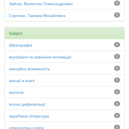
Зайчук, Валентин Олександрович
1
Сорочан, Тамара Михайлівна
1
Subject
бібліографія
1
внутрішня та зовнішня мотивація
1
емоційна впевненість
1
емоції в освіті
1
емпатія
1
епоха цифровізації
1
зарубіжна література
1
літературна освіта
1