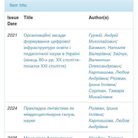
Item hits:
Issue
Title
Author(s)
Date
2021
Організаційні засади
Гуржій, Андрій
формування цифрової
Миколайович
;
інфраструктури освіти і
Бахмат, Наталія
педагогічної науки в Україні
Валеріївна
;
Зайчук,
(кінець 80-х рр. ХХ століття-
Валентин
початок ХХІ століття)
Олександрович
;
Карташова, Любов
Андріївна
;
Розман,
Ірина Іллівна
;
Сорочан, Тамара
Михайлівна
2024
Прикладна лінгвістика як
Розман, Ірина
міждисциплінарна галузь
Іллівна
;
науки
Карташова, Любов
Андріївна
2025
Механізми формування
Щербан, Тетяна