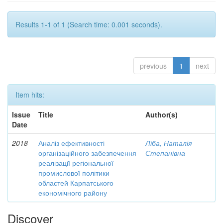
Results 1-1 of 1 (Search time: 0.001 seconds).
previous
1
next
Item hits:
Issue
Title
Author(s)
Date
2018
Аналіз ефективності
Ліба, Наталія
організаційного забезпечення
Степанівна
реалізації регіональної
промислової політики
областей Карпатського
економічного району
Discover