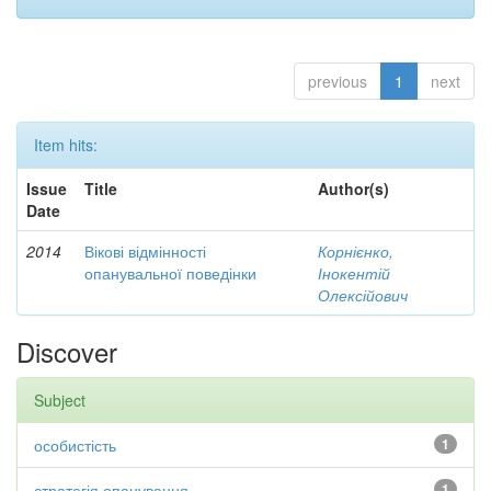
previous
1
next
Item hits:
Issue
Title
Author(s)
Date
2014
Вікові відмінності
Корнієнко,
опанувальної поведінки
Інокентій
Олексійович
Discover
Subject
особистість
1
стратегія опанування
1