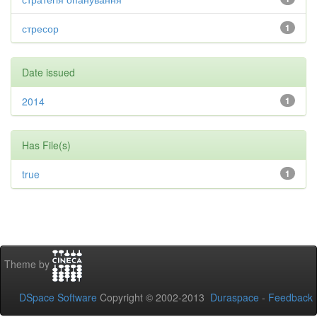
стресор
1
Date issued
2014
1
Has File(s)
true
1
Theme by
DSpace Software
Copyright © 2002-2013
Duraspace
-
Feedback