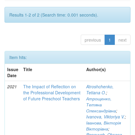
Results 1-2 of 2 (Search time: 0.001 seconds).
previous
1
next
Item hits:
Issue
Title
Author(s)
Date
2021
The Impact of Reflection on
Atroshchenko,
the Professional Development
Tetiana O.
;
of Future Preschool Teachers
Атрощенко,
Тетяна
Олександрівна
;
Ivanova, Viktoriya V.
;
Іванова, Вікторія
Вікторівна
;
Popovych, Oksana