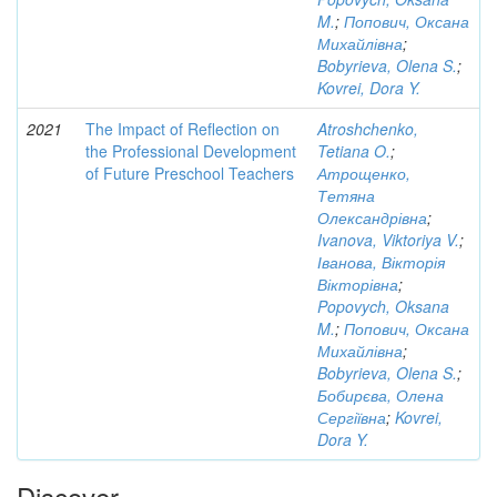
M.
;
Попович, Оксана
Михайлівна
;
Bobyrieva, Olena S.
;
Kovrei, Dora Y.
2021
The Impact of Reflection on
Atroshchenko,
the Professional Development
Tetiana O.
;
of Future Preschool Teachers
Атрощенко,
Тетяна
Олександрівна
;
Ivanova, Viktoriya V.
;
Іванова, Вікторія
Вікторівна
;
Popovych, Oksana
M.
;
Попович, Оксана
Михайлівна
;
Bobyrieva, Olena S.
;
Бобирєва, Олена
Сергіївна
;
Kovrei,
Dora Y.
Discover