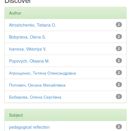
Author
Atroshchenko, Tetiana O.
2
Bobyrieva, Olena S.
2
Ivanova, Viktoriya V.
2
Popovych, Oksana M.
2
Атрощенко, Тетяна Олександрівна
2
Попович, Оксана Михайлівна
2
Бобирєва, Олена Сергіївна
1
Subject
pedagogical reflection
2