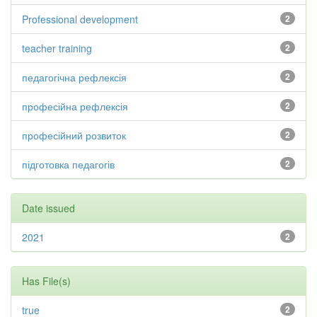
Professional development
2
teacher training
2
педагогічна рефлексія
2
професійна рефлексія
2
професійний розвиток
2
підготовка педагогів
2
Date issued
2021
2
Has File(s)
true
2