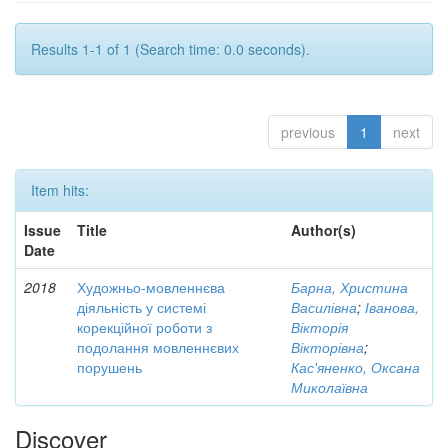
Results 1-1 of 1 (Search time: 0.0 seconds).
previous
1
next
Item hits:
Issue
Title
Author(s)
Date
2018
Художньо-мовленнєва
Барна, Христина
діяльність у системі
Василівна
;
Іванова,
корекційної роботи з
Вікторія
подолання мовленнєвих
Вікторівна
;
порушень
Кас'яненко, Оксана
Миколаївна
Discover