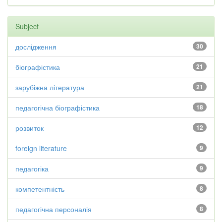
Subject
дослідження
30
біографістика
21
зарубіжна література
21
педагогічна біографістика
18
розвиток
12
foreign literature
9
педагогіка
9
компетентність
8
педагогічна персоналія
8