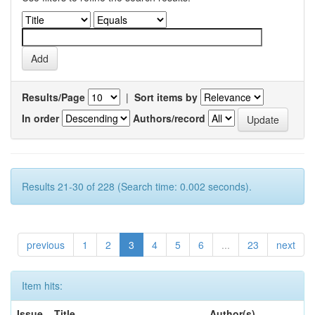
Results/Page
|
Sort items by
In order
Authors/record
Results 21-30 of 228 (Search time: 0.002 seconds).
previous
1
2
3
4
5
6
...
23
next
Item hits:
Issue
Title
Author(s)