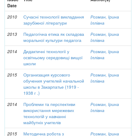
Date
2010
Сучасні технології викладання
Розман, Ірина
зарубіжної літератури
Іллівна
2013
Педагогічна етика як складова
Розман, Ірина
моральної культури педагога
Іллівна
2014
Дидактичні технології у
Розман, Ірина
освітньому середовищі вищої
Іллівна
школи
2015
Организация курсового
Розман, Ірина
обучения учителей начальной
Іллівна
школы в Закарпатье (1919 -
1938 г .)
2014
Проблеми та перспективи
Розман, Ірина
використання мережевих
Іллівна
технологій у навчанні
майбутніх учителів
2015
Методична робота з
Розман, Ірина