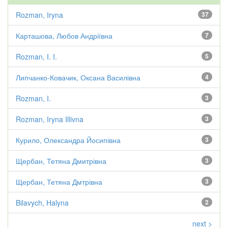
Rozman, Iryna
37
Карташова, Любов Андріївна
7
Rozman, I. I.
5
Липчанко-Ковачик, Оксана Василівна
4
Rozman, I.
3
Rozman, Iryna Illivna
3
Курило, Олександра Йосипівна
3
Щербан, Тетяна Дмитрівна
3
Щербан, Тетяна Дмтрівна
3
Bilavych, Halyna
2
next >