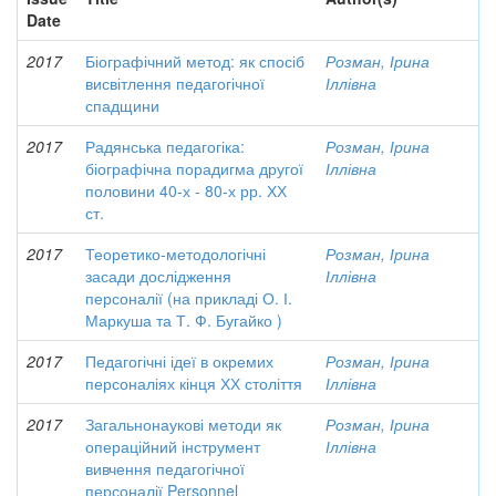
Date
2017
Біографічний метод: як спосіб
Розман, Ірина
висвітлення педагогічної
Іллівна
спадщини
2017
Радянська педагогіка:
Розман, Ірина
біографічна порадигма другої
Іллівна
половини 40-х - 80-х рр. ХХ
ст.
2017
Теоретико-методологічні
Розман, Ірина
засади дослідження
Іллівна
персоналії (на прикладі О. І.
Маркуша та Т. Ф. Бугайко )
2017
Педагогічні ідеї в окремих
Розман, Ірина
персоналіях кінця ХХ століття
Іллівна
2017
Загальнонаукові методи як
Розман, Ірина
операційний інструмент
Іллівна
вивчення педагогічної
персоналії Personnel