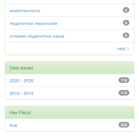
компетентність
8
педагогічна персоналія
8
історико-педагогічна наука
8
next >
Date issued
2020 - 2026
118
2010 - 2019
110
Has File(s)
true
228