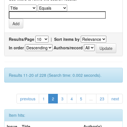
Results/Page
|
Sort items by
In order
Authors/record
Results 11-20 of 228 (Search time: 0.002 seconds).
previous
1
2
3
4
5
...
23
next
Item hits:
Issue
Title
Author(s)