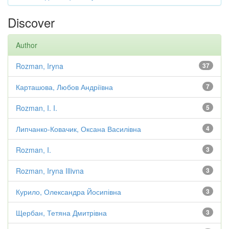
Discover
Author
Rozman, Iryna
37
Карташова, Любов Андріївна
7
Rozman, I. I.
5
Липчанко-Ковачик, Оксана Василівна
4
Rozman, I.
3
Rozman, Iryna Illivna
3
Курило, Олександра Йосипівна
3
Щербан, Тетяна Дмитрівна
3