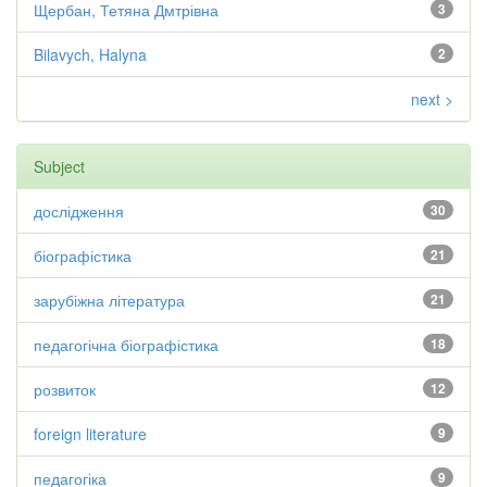
Щербан, Тетяна Дмтрівна
3
Bilavych, Halyna
2
next >
Subject
дослідження
30
біографістика
21
зарубіжна література
21
педагогічна біографістика
18
розвиток
12
foreign literature
9
педагогіка
9