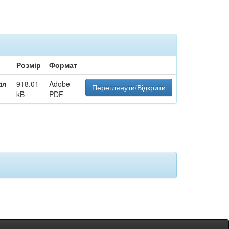
Розмір
Формат
іл
918.01
Adobe
Переглянути/Відкрити
kB
PDF