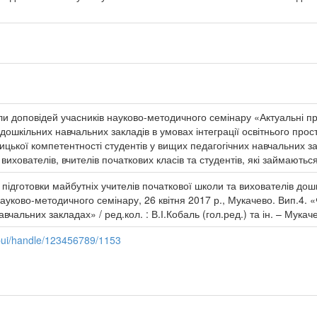
и доповідей учасників науково-методичного семінару «Актуальні пр
 дошкільних навчальних закладів в умовах інтеграції освітнього пр
ької компетентності студентів у вищих педагогічних навчальних за
в, вихователів, вчителів початкових класів та студентів, які займают
підготовки майбутніх учителів початкової школи та вихователів дошк
науково-методичного семінару, 26 квітня 2017 р., Мукачево. Вип.4.
вчальних закладах» / ред.кол. : В.І.Кобаль (гол.ред.) та ін. – Мукач
spui/handle/123456789/1153