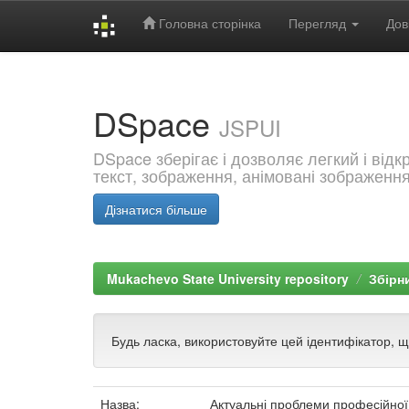
Головна сторінка
Перегляд
Дов
Skip
navigation
DSpace
JSPUI
DSpace зберігає і дозволяє легкий і від
текст, зображення, анімовані зображенн
Дізнатися більше
Mukachevo State University repository
Збірн
Будь ласка, використовуйте цей ідентифікатор, 
Назва:
Актуальні проблеми професійної 