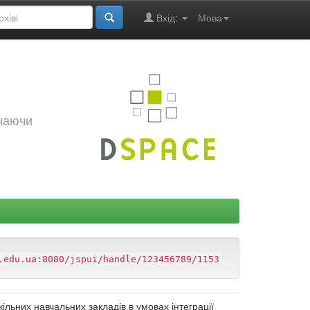
Вхід:
Мова
ючаючи
.edu.ua:8080/jspui/handle/123456789/1153
ільних навчальних закладів в умовах інтеграції