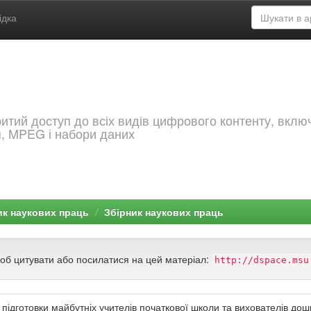
ідка
критий доступ до всіх видів цифрового контенту, вкл
я, MPEG і набори даних
ик наукових праць
Збірник наукових праць
щоб цитувати або посилатися на цей матеріал:
http://dspace.msu
підготовки майбутніх учителів початкової школи та вихователів дошк