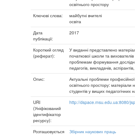
освітнього простору
Ключові слова:
майбутні вчителі
освіта
Дата
2017
публікації:
Короткий огляд
У виданні представлено матеріал
(реферат):
початкової школи та вихователів
проблемам формування дослідниц
педагогів, викладачів, аспіранті
Опис:
Актуальні проблеми професійної 
освітнього простору: матеріали 
студентів у вищих педагогічних на
URI
http://dspace.msu.edu.ua:8080/j
(Уніфікований
ідентифікатор
ресурсу):
Розташовується
Збірник наукових праць