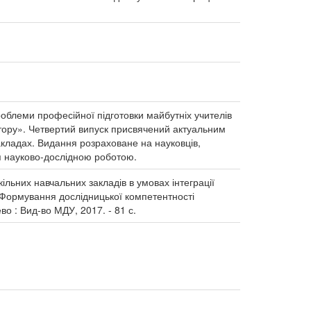
облеми професійної підготовки майбутніх учителів
остору». Четвертий випуск присвячений актуальним
кладах. Видання розраховане на науковців,
ься науково-дослідною роботою.
ільних навчальних закладів в умовах інтеграції
 «Формування дослідницької компетентності
ево : Вид-во МДУ, 2017. - 81 с.