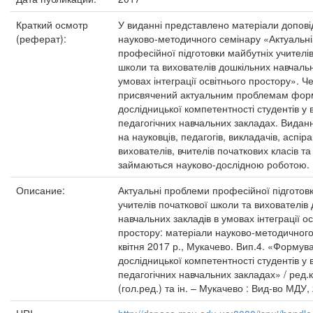
Краткий осмотр
У виданні представлено матеріали допові
(реферат):
науково-методичного семінару «Актуальн
професійної підготовки майбутніх учителі
школи та вихователів дошкільних навчальн
умовах інтеграції освітнього простору». Ч
присвячений актуальним проблемам фор
дослідницької компетентності студентів у
педагогічних навчальних закладах. Видан
на науковців, педагогів, викладачів, аспіра
вихователів, вчителів початкових класів та 
займаються науково-дослідною роботою.
Описание:
Актуальні проблеми професійної підготов
учителів початкової школи та вихователів
навчальних закладів в умовах інтеграції ос
простору: матеріали науково-методичного
квітня 2017 р., Мукачево. Вип.4. «Формув
дослідницької компетентності студентів у
педагогічних навчальних закладах» / ред.к
(гол.ред.) та ін. – Мукачево : Вид-во МДУ, 