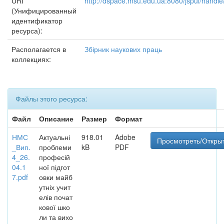
URI
http://dspace.msu.edu.ua:8080/jspui/hand
(Унифицированный
идентификатор
ресурса):
Располагается в
Збірник наукових праць
коллекциях:
Файлы этого ресурса:
Файл
Описание
Размер
Формат
НМС
Актуальні
918.01
Adobe
Просмотреть/Откры
_Вип.
проблеми
kB
PDF
4_26.
професій
04.1
ної підгот
7.pdf
овки майб
утніх учит
елів почат
кової шко
ли та вихо