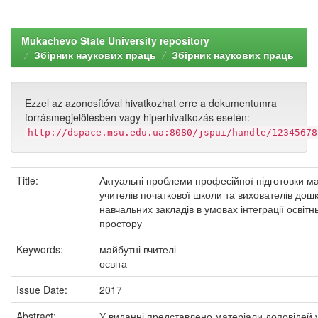
Mukachevo State University repository
Збірник наукових праць
Збірник наукових праць
Ezzel az azonosítóval hivatkozhat erre a dokumentumra
forrásmegjelölésben vagy hiperhivatkozás esetén:
http://dspace.msu.edu.ua:8080/jspui/handle/12345678
Title:
Актуальні проблеми професійної підготовки ма
учителів початкової школи та вихователів дош
навчальних закладів в умовах інтеграції освітн
простору
Keywords:
майбутні вчителі
освіта
Issue Date:
2017
Abstract:
У виданні представлено матеріали доповідей 