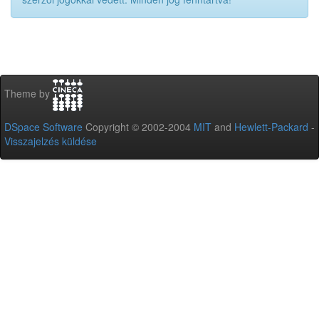
Theme by
DSpace Software
Copyright © 2002-2004
MIT
and
Hewlett-Packard
-
Visszajelzés küldése