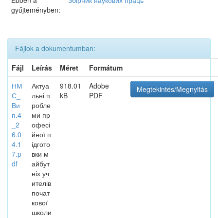
Ebben a
Збірник наукових праць
gyűjteményben:
Fájlok a dokumentumban:
Fájl
Leírás
Méret
Formátum
НМ
Актуа
918.01
Adobe
Megtekintés/Megnyitás
С_
льні п
kB
PDF
Ви
робле
п.4
ми пр
_2
офесі
6.0
йної п
4.1
ідгото
7.p
вки м
df
айбут
ніх уч
ителів
почат
кової
школи