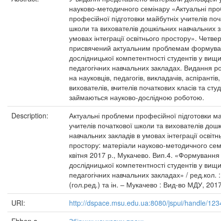
науково-методичного семінару «Актуальні пр
професійної підготовки майбутніх учителів поч
школи та вихователів дошкільних навчальних з
умовах інтеграції освітнього простору». Четве
присвячений актуальним проблемам формув
дослідницької компетентності студентів у вищ
педагогічних навчальних закладах. Видання р
на науковців, педагогів, викладачів, аспірантів,
вихователів, вчителів початкових класів та студе
займаються науково-дослідною роботою.
Description:
Актуальні проблеми професійної підготовки ма
учителів початкової школи та вихователів дош
навчальних закладів в умовах інтеграції освітн
простору: матеріали науково-методичного сем
квітня 2017 р., Мукачево. Вип.4. «Формування
дослідницької компетентності студентів у вищ
педагогічних навчальних закладах» / ред.кол. :
(гол.ред.) та ін. – Мукачево : Вид-во МДУ, 2017.
URI:
http://dspace.msu.edu.ua:8080/jspui/handle/12