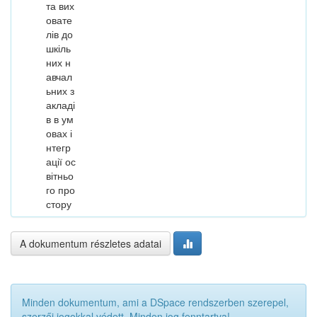
та вих
овате
лів до
шкіль
них н
авчал
ьних з
акладі
в в ум
овах і
нтегр
ації ос
вітньо
го про
стору
A dokumentum részletes adatai
Minden dokumentum, ami a DSpace rendszerben szerepel,
szerzői jogokkal védett. Minden jog fenntartva!