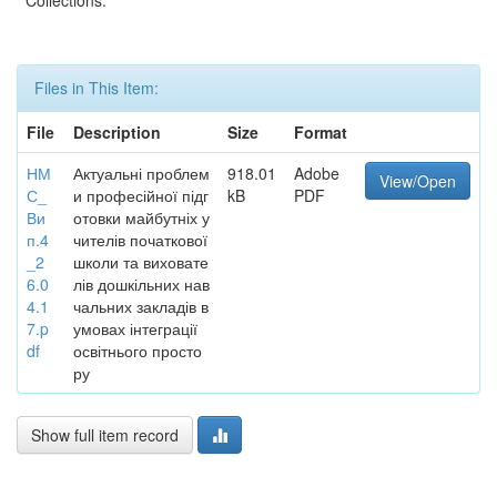
Collections:
Files in This Item:
File
Description
Size
Format
НМ
Актуальні проблем
918.01
Adobe
View/Open
С_
и професійної підг
kB
PDF
Ви
отовки майбутніх у
п.4
чителів початкової
_2
школи та виховате
6.0
лів дошкільних нав
4.1
чальних закладів в
7.p
умовах інтеграції
df
освітнього просто
ру
Show full item record