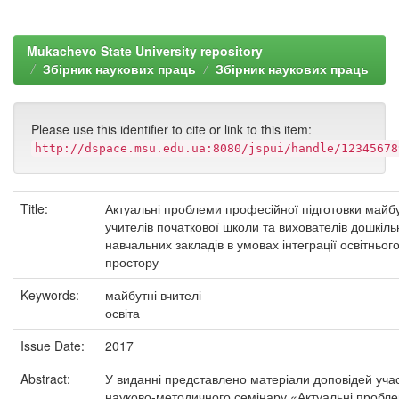
Mukachevo State University repository
Збірник наукових праць
Збірник наукових праць
Please use this identifier to cite or link to this item:
http://dspace.msu.edu.ua:8080/jspui/handle/12345678
Title:
Актуальні проблеми професійної підготовки майбу
учителів початкової школи та вихователів дошкіль
навчальних закладів в умовах інтеграції освітньог
простору
Keywords:
майбутні вчителі
освіта
Issue Date:
2017
Abstract:
У виданні представлено матеріали доповідей учас
науково-методичного семінару «Актуальні пробл