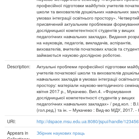
професійної підготовки майбутніх учителів початк
школи та вихователів дошкільних навчальних закл
умовах інтеграції освітнього простору». Четверти
присвячений актуальним проблемам формуванн
дослідницької компетентності студентів у вищих
педагогічних навчальних закладах. Видання розр
на науковців, педагогів, викладачів, аспірантів,
вихователів, вчителів початкових класів та студенті
займаються науково-дослідною роботою.
Description:
Актуальні проблеми професійної підготовки майбу
учителів початкової школи та вихователів дошкіль
навчальних закладів в умовах інтеграції освітньог
простору: матеріали науково-методичного семіна
квітня 2017 р., Мукачево. Вип.4. «Формування
дослідницької компетентності студентів у вищих
педагогічних навчальних закладах» / ред.кол. : В.
(гол.ред.) та ін. – Мукачево : Вид-во МДУ, 2017. - 
URI:
http://dspace.msu.edu.ua:8080/jspui/handle/12345
Appears in
Збірник наукових праць