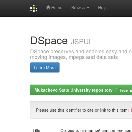
Home
Browse
Help
Skip
navigation
DSpace
JSPUI
DSpace preserves and enables easy and open
moving images, mpegs and data sets
Learn More
Mukachevo State University repository
Тези 
Please use this identifier to cite or link to this item:
Title:
Оптико-електронний сенсор для сис