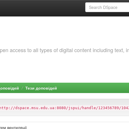
 access to all types of digital content including text, 
доповідей
Тези доповідей
http://dspace.msu.edu.ua:8080/jspui/handle/123456789/104
тем вентиляції