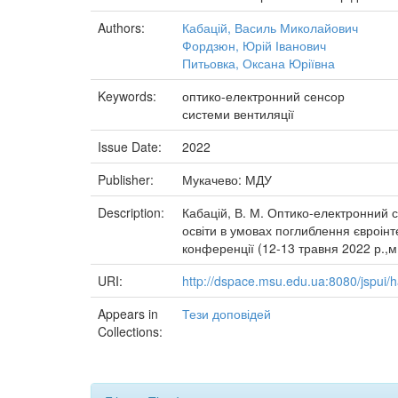
Authors:
Кабацій, Василь Миколайович
Фордзюн, Юрій Іванович
Питьовка, Оксана Юріївна
Keywords:
оптико-електронний сенсор
системи вентиляції
Issue Date:
2022
Publisher:
Мукачево: МДУ
Description:
Кабацій, В. М. Оптико-електронний се
освіти в умовах поглиблення євроінт
конференції (12-13 травня 2022 р.,м
URI:
http://dspace.msu.edu.ua:8080/jspui
Appears in
Тези доповідей
Collections: