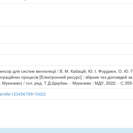
нсор для систем вентиляції / В. М. Кабацій, Ю. І. Фордзюн, О. Ю. П
еграційних процесів [Електронний ресурс] : збірник тез доповідей з
. Мукачево) / гол. ред. Т.Д.Щербан. - Мукачево : МДУ, 2022. - С.355
/handle/123456789/10422