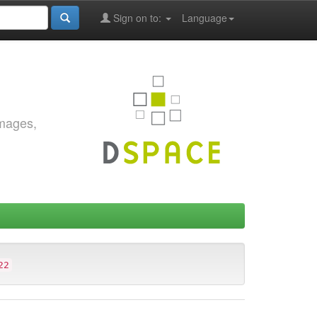
Sign on to:
Language
images,
22