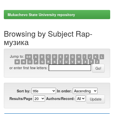
Mukachevo State University repository
Browsing by Subject Rap-
музика
Jump to:
0-9
A
B
C
D
E
F
G
H
I
J
K
L
M
N
O
P
Q
R
S
T
U
V
W
X
Y
Z
or enter first few letters:
Sort by:
In order:
Results/Page
Authors/Record: