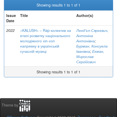
Showing results 1 to 1 of 1
Issue
Title
Author(s)
Date
2022
«KALUSH» – Rap-колектив на
Ленд'єл-Сяркевич,
етапі розвитку національного
Антоніна
молодіжного хіп-хоп
Антонівна
;
напрямку в українській
Бурман, Консуела
сучасній музиці
Іванівна
;
Екман,
Мирослав
Сергійович
Showing results 1 to 1 of 1
Theme by