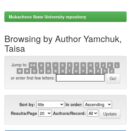
Mukachevo State University repository
Browsing by Author Yamchuk,
Taisa
Jump to:
0-9
A
B
C
D
E
F
G
H
I
J
K
L
M
N
O
P
Q
R
S
T
U
V
W
X
Y
Z
or enter first few letters:
Sort by:
In order:
Results/Page
Authors/Record: