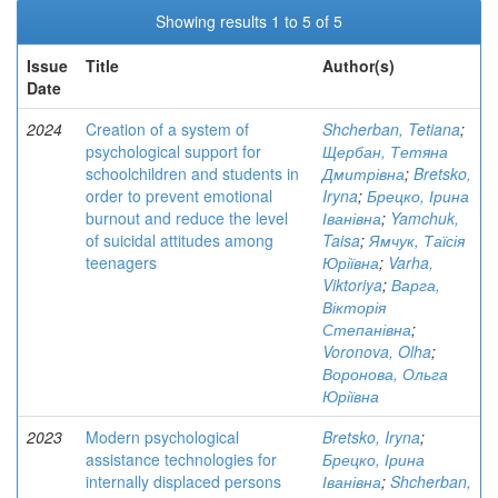
Showing results 1 to 5 of 5
Issue
Title
Author(s)
Date
2024
Creation of a system of
Shcherban, Tetiana
;
psychological support for
Щербан, Тетяна
schoolchildren and students in
Дмитрівна
;
Bretsko,
order to prevent emotional
Iryna
;
Брецко, Ірина
burnout and reduce the level
Іванівна
;
Yamchuk,
of suicidal attitudes among
Taisa
;
Ямчук, Таїсія
teenagers
Юріївна
;
Varha,
Viktoriya
;
Варга,
Вікторія
Степанівна
;
Voronova, Olha
;
Воронова, Ольга
Юріївна
2023
Modern psychological
Bretsko, Iryna
;
assistance technologies for
Брецко, Ірина
internally displaced persons
Іванівна
;
Shcherban,