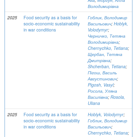
Alla
;
Моргун, Алла
Володимирівна
2025
Food security as a basis for
Гоблик, Володимир
socio-economic sustainability
Васильович
;
Hoblyk,
in war conditions
Volodymyr
;
Черничко, Тетяна
Володимирівна
;
Chernychko, Tetiana
;
Щербан, Тетяна
Дмитрівна
;
Shcherban, Tetiana
;
Пігош, Василь
Августинович
;
Pigosh, Vasyl
;
Росола, Уляна
Василівна
;
Rosola,
Uliana
2025
Food security as a basis for
Hoblyk, Volodymyr
;
socio-economic sustainability
Гоблик, Володимир
in war conditions
Васильович
;
Chernychko, Tetiana
;