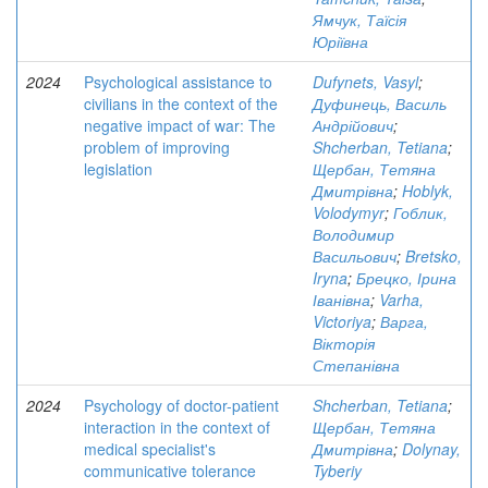
Ямчук, Таїсія
Юріївна
2024
Psychological assistance to
Dufynets, Vasyl
;
civilians in the context of the
Дуфинець, Василь
negative impact of war: The
Андрійович
;
problem of improving
Shcherban, Tetiana
;
legislation
Щербан, Тетяна
Дмитрівна
;
Hoblyk,
Volodymyr
;
Гоблик,
Володимир
Васильович
;
Bretsko,
Iryna
;
Брецко, Ірина
Іванівна
;
Varha,
Victoriya
;
Варга,
Вікторія
Степанівна
2024
Psychology of doctor-patient
Shcherban, Tetiana
;
interaction in the context of
Щербан, Тетяна
medical specialist's
Дмитрівна
;
Dolynay,
communicative tolerance
Tyberiy