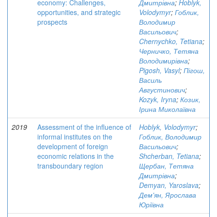
economy: Challenges,
Дмитрівна
;
Hoblyk,
opportunities, and strategic
Volodymyr
;
Гоблик,
prospects
Володимир
Васильович
;
Chernychko, Tetiana
;
Черничко, Тетяна
Володимирівна
;
Pigosh, Vasyl
;
Пігош,
Василь
Августинович
;
Kozyk, Iryna
;
Козик,
Ірина Миколаївна
2019
Assessment of the influence of
Hoblyk, Volodymyr
;
informal institutes on the
Гоблик, Володимир
development of foreign
Васильович
;
economic relations in the
Shcherban, Tetiana
;
transboundary region
Щербан, Тетяна
Дмитрівна
;
Demyan, Yaroslava
;
Дем'ян, Ярослава
Юріївна