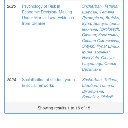
2025
Psychology of Risk in
Shcherban, Tetiana
;
Economic Decision- Making
Щербан, Тетяна
Under Martial Law: Evidence
Дмитрівна
;
Bretsko,
from Ukraine
Iryna
;
Брецко, Ірина
Іванівна
;
Korolovych,
Oksana
;
Королович,
Оксана Омелянівна
;
Shtykh, Iryna
;
Штих,
Ірина Ігорівна
;
Havrylets, Olesya
;
Гаврилець, Олеся
Василівна
2024
Socialisation of student youth
Shcherban, Tetiana
;
in social networks
Щербан, Тетяна
Дмитрівна
;
Samoilov, Oleksii
Showing results 1 to 15 of 15