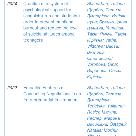
2024
Creation of a system of
Shcherban, Tetiana
;
psychological support for
Щербан, Тетяна
schoolchildren and students in
Дмитрівна
;
Bretsko,
order to prevent emotional
Iryna
;
Брецко, Ірина
burnout and reduce the level
Іванівна
;
Yamchuk,
of suicidal attitudes among
Taisa
;
Ямчук, Таїсія
teenagers
Юріївна
;
Varha,
Viktoriya
;
Варга,
Вікторія
Степанівна
;
Voronova, Olha
;
Воронова, Ольга
Юріївна
2022
Empathic Features of
Shcherban, Tetiana
;
Conducting Negotiations in an
Щербан, Тетяна
Entrepreneurial Environment
Дмитрівна
;
Terletska, Yulianna
;
Resler, Maryna
;
Реслер, Марина
Василівна
;
Ostapiuk,
Nataliia
;
Morhun,