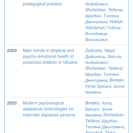
pedagogical practice
Андрійович
;
Shcherban, Tetiana
;
Щербан, Тетяна
Дмитрівна
;
Hoblyk,
Volodymyr
;
Гоблик,
Володимир
Васильович
2023
Main trends in physical and
Dufynets, Vasyl
;
psycho-emotional health of
Дуфинець, Василь
preschool children in Ukraine
Андрійович
;
Shcherban, Tetiana
;
Щербан, Тетяна
Дмитрівна
;
Bretsko,
Iryna
;
Брецко, Ірина
Іванівна
2023
Modern psychological
Bretsko, Iryna
;
assistance technologies for
Брецко, Ірина
internally displaced persons
Іванівна
;
Shcherban,
Tetiana
;
Щербан,
Тетяна Дмитрівна
;
Yamchuk, Taisa
;