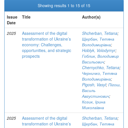
Showing results 1 to 15 of 15
Issue
Title
Author(s)
Date
2025
Assessment of the digital
Shcherban, Tetiana
;
transformation of Ukraine’s
Щербан, Тетяна
economy: Challenges,
Володимирівна
;
opportunities, and strategic
Hoblyk, Volodymyr
;
prospects
Гоблик, Володимир
Васильович
;
Chernychko, Tetiana
;
Черничко, Тетяна
Володимирівна
;
Pigosh, Vasyl
;
Пігош,
Василь
Августинович
;
Козик, Ірина
Миколаївна
2025
Assessment of the digital
Shcherban, Tetiana
;
transformation of Ukraine’s
Щербан, Тетяна