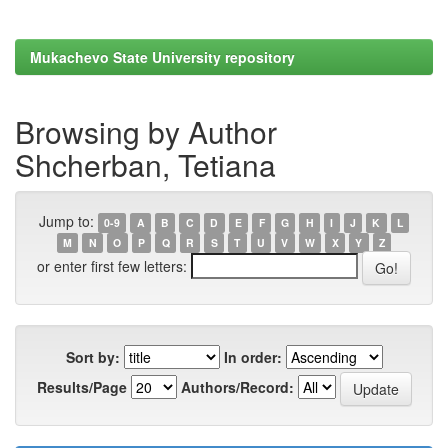
Mukachevo State University repository
Browsing by Author
Shcherban, Tetiana
Jump to:
0-9
A
B
C
D
E
F
G
H
I
J
K
L
M
N
O
P
Q
R
S
T
U
V
W
X
Y
Z
or enter first few letters:
Sort by:
In order:
Results/Page
Authors/Record: