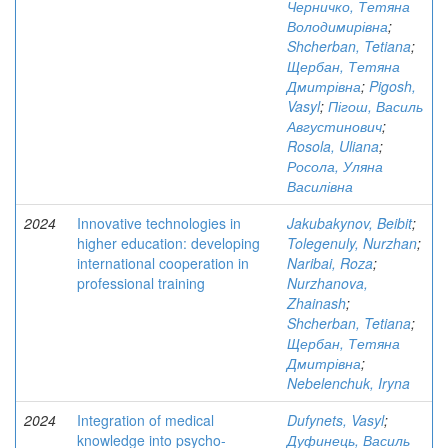
Черничко, Тетяна
Володимирівна
;
Shcherban, Tetiana
;
Щербан, Тетяна
Дмитрівна
;
Pigosh,
Vasyl
;
Пігош, Василь
Августинович
;
Rosola, Uliana
;
Росола, Уляна
Василівна
2024
Innovative technologies in
Jakubakynov, Beibit
;
higher education: developing
Tolegenuly, Nurzhan
;
international cooperation in
Naribai, Roza
;
professional training
Nurzhanova,
Zhainash
;
Shcherban, Tetiana
;
Щербан, Тетяна
Дмитрівна
;
Nebelenchuk, Iryna
2024
Integration of medical
Dufynets, Vasyl
;
knowledge into psycho-
Дуфинець, Василь