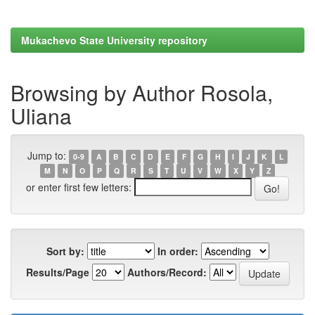
Mukachevo State University repository
Browsing by Author Rosola,
Uliana
Jump to:
0-9
A
B
C
D
E
F
G
H
I
J
K
L
M
N
O
P
Q
R
S
T
U
V
W
X
Y
Z
or enter first few letters:
Sort by:
In order:
Results/Page
Authors/Record: