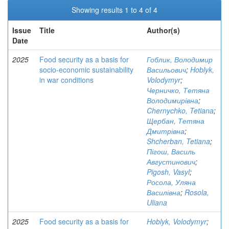
Showing results 1 to 4 of 4
Issue
Title
Author(s)
Date
2025
Food security as a basis for
Гоблик, Володимир
socio-economic sustainability
Васильович
;
Hoblyk,
in war conditions
Volodymyr
;
Черничко, Тетяна
Володимирівна
;
Chernychko, Tetiana
;
Щербан, Тетяна
Дмитрівна
;
Shcherban, Tetiana
;
Пігош, Василь
Августинович
;
Pigosh, Vasyl
;
Росола, Уляна
Василівна
;
Rosola,
Uliana
2025
Food security as a basis for
Hoblyk, Volodymyr
;