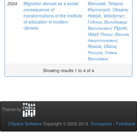
2024
Migration abroad as a social
Marusiak, Tetiana
;
consequence of
Khymovych, Oksana
;
transformations of the institute
Hoblyk, Volodymyr
;
of education in modern
Гоблик, Володимир
Ukraine
Васильович
;
Pigosh,
Vasyl
;
Пігош, Василь
Августинович
;
Rosola, Uliana
;
Росола, Уляна
Василівна
Showing results 1 to 4 of 4
Theme by
DSpace Software
Copyright © 2002-2013
Duraspace
-
Feedback