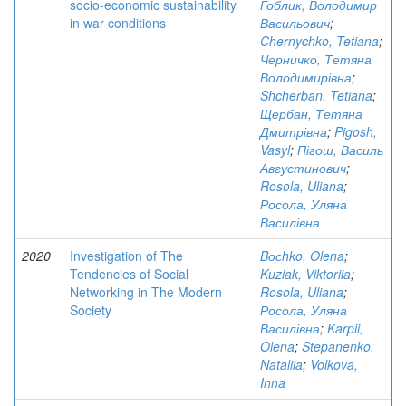
socio-economic sustainability
Гоблик, Володимир
in war conditions
Васильович
;
Chernychko, Tetiana
;
Черничко, Тетяна
Володимирівна
;
Shcherban, Tetiana
;
Щербан, Тетяна
Дмитрівна
;
Pigosh,
Vasyl
;
Пігош, Василь
Августинович
;
Rosola, Uliana
;
Росола, Уляна
Василівна
2020
Investigation of The
Bосhko, Olena
;
Tendencies of Social
Kuziak, Viktoriia
;
Networking in The Modern
Rosola, Uliana
;
Society
Росола, Уляна
Василівна
;
Karpii,
Olena
;
Stepanenko,
Nataliia
;
Volkova,
Inna