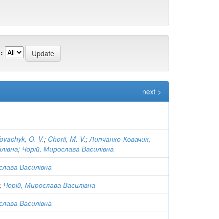
:
next >
ovachyk, O. V.
;
Chorii, M. V.
;
Липчанко-Ковачик,
лівна
;
Чорій, Мирослава Василівна
слава Василівна
;
Чорій, Мирослава Василівна
слава Василівна