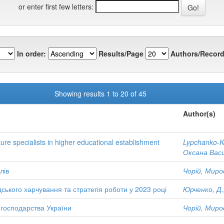
or enter first few letters:
In order:
Results/Page
Authors/Record
Showing results 1 to 20 of 45
Author(s)
ture specialists in higher educational establishment
Lypchanko-K
Оксана Васи
лів
Чорій, Миро
дського харчування та стратегія роботи у 2023 році
Юрченко, Д.
 господарства України
Чорій, Миро