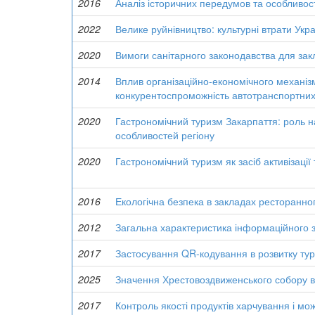
2016
Аналіз історичних передумов та особливос
2022
Велике руйнівництво: культурні втрати Укра
2020
Вимоги санітарного законодавства для зак
2014
Вплив організаційно-економічного механі
конкурентоспроможність автотранспортних
2020
Гастрономічний туризм Закарпаття: роль н
особливостей регіону
2020
Гастрономічний туризм як засіб активізації
2016
Екологічна безпека в закладах ресторанно
2012
Загальна характеристика інформаційного з
2017
Застосування QR-кодування в розвитку тури
2025
Значення Хрестовоздвиженського собору в 
2017
Контроль якості продуктів харчування і мо