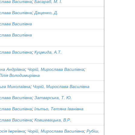
слава Василівна
;
Басараб, М. І.
слава Василівна
;
Даценко, Д.
слава Василівна
слава Василівна
слава Василівна
;
Куцмида, А.Т.
на Андріївна
;
Чорій, Мирослава Василівна
;
Лілія Володимирівна
ьга Миколаївна
;
Чорій, Мирослава Василівна
слава Василівна
;
Затварська, Т. Ю.
слава Василівна
;
Ільтьо, Тетяна Іванівна
слава Василівна
;
Ковшевацька, В.Р.
сія Імреївна
;
Чорій, Мирослава Василівна
;
Рубіш,