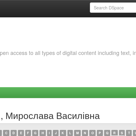
 access to all types of digital content including text, 
й, Мирослава Василівна
C
D
E
F
G
H
I
J
K
L
M
N
O
P
Q
R
S
T