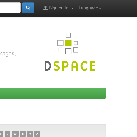
Sign on to:
Language
images,
U
V
W
X
Y
Z