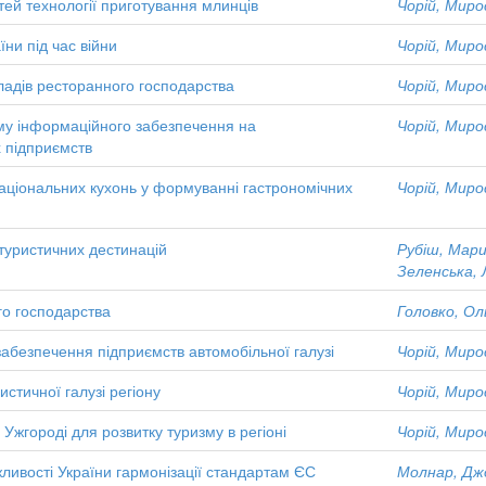
тей технології приготування млинців
Чорій, Миро
їни під час війни
Чорій, Миро
ладів ресторанного господарства
Чорій, Миро
зму інформаційного забезпечення на
Чорій, Миро
 підприємств
аціональних кухонь у формуванні гастрономічних
Чорій, Миро
 туристичних дестинацій
Рубіш, Мари
Зеленська, 
го господарства
Головко, Ол
абезпечення підприємств автомобільної галузі
Чорій, Миро
стичної галузі регіону
Чорій, Миро
Ужгороді для розвитку туризму в регіоні
Чорій, Миро
жливості України гармонізації стандартам ЄС
Молнар, Джо