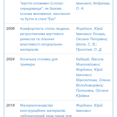
"взуття-споживач (стопа)-
Іванович
;
Андреєва,
середовище", як базова
О. А.
основа виховання, мислення
та буття в стилі "Еко"
2008
Комфортність стопи людини,
Фордзюн, Юрій
ретроспектива взуттєвого
Іванович
;
Козарь,
ремесла та гігієнічні
Оксана Петрівна
;
властивості натуральних
Шопа, С. В.
;
матеріалів
Пристая, О. Д.
2024
Косильна головка для
Кабацій, Василь
тримера
Миколайович
;
Фордзюн, Юрій
Іванович
;
Максютова, Олена
Володимирівна
;
Питьовка, Оксана
Юріївна
2018
Матеріалознавство
Фордзюн, Юрій
конструкційних матеріалів:
Іванович
лабораторний прак-тикум для