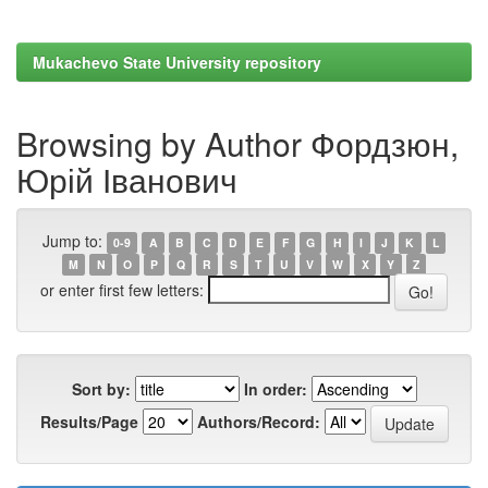
Mukachevo State University repository
Browsing by Author Фордзюн,
Юрій Іванович
Jump to:
0-9
A
B
C
D
E
F
G
H
I
J
K
L
M
N
O
P
Q
R
S
T
U
V
W
X
Y
Z
or enter first few letters:
Sort by:
In order:
Results/Page
Authors/Record: