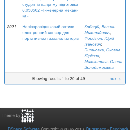
студентів напряму підготовки
6.050502 «Інженерна механі-
ка»
2021
Напівпровідниковий оптико-
Кабацій, Василь
електронний сенсор для
Миколайович
;
портативних газоаналізаторів
Фордзюн, Юрій
Іванович
;
Питьовка, Оксана
Юріївна
;
Максютова, Олена
Володимирівна
Showing results 1 to 20 of 49
next >
Theme by
DSpace Software
Copyright © 2002-2013
Duraspace
-
Feedback