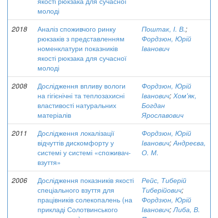
якості рюкзака для сучасної
молоді
2018
Аналіз споживчого ринку
Поштак, І. В.
;
рюкзаків з представленням
Фордзюн, Юрій
номенклатури показників
Іванович
якості рюкзака для сучасної
молоді
2008
Дослідження впливу вологи
Фордзюн, Юрій
на гігієнічні та теплозахисні
Іванович
;
Хом'як,
властивості натуральних
Богдан
матеріалів
Ярославович
2011
Дослідження локалізації
Фордзюн, Юрій
відчуттів дискомфорту у
Іванович
;
Андреєва,
системі у системі «споживач-
О. М.
взуття»
2006
Дослідження показників якості
Рейс, Тиберій
спеціального взуття для
Тиберійович
;
працівників солекопалень (на
Фордзюн, Юрій
прикладі Солотвинського
Іванович
;
Либа, В.