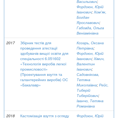
Васильович
;
Фордзюн, Юрій
Іванович
;
Хом'як,
Богдан
Ярославович
;
Габовда, Ольга
Веніамінівна
2017
Збірник тестів для
Козарь, Оксана
проведення атестації
Петрівна
;
здобувачів вищої освіти для
Фордзюн, Юрій
спеціальності 6.051602
Іванович
;
Хімич,
«Технологія виробів легкої
Валентин
промисловості»
Іванович
;
(Проектування взуття та
Садовнікова,
галантерейних виробів) ОС
Тетяна
«Бакалавр»
Миколаївна
;
Рейс,
Тиберій
Тиберійович
;
Іванчо, Тетяна
Романівна
2018
Кастомізація взуття з огляду
Фордзюн, Юрій