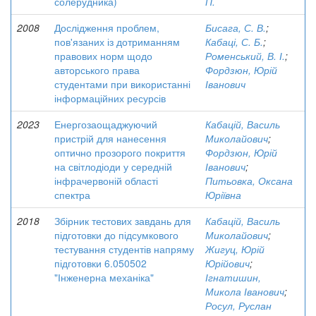
солерудника)
П.
2008
Дослідження проблем,
Бисага, С. В.
;
пов'язаних із дотриманням
Кабаці, С. Б.
;
правових норм щодо
Роменський, В. І.
;
авторського права
Фордзюн, Юрій
студентами при використанні
Іванович
інформаційних ресурсів
2023
Енергозаощаджуючий
Кабацій, Василь
пристрій для нанесення
Миколайович
;
оптично прозорого покриття
Фордзюн, Юрій
на світлодіоди у середній
Іванович
;
інфрачервоній області
Питьовка, Оксана
спектра
Юріївна
2018
Збірник тестових завдань для
Кабацій, Василь
підготовки до підсумкового
Миколайович
;
тестування студентів напряму
Жигуц, Юрій
підготовки 6.050502
Юрійович
;
"Інженерна механіка"
Ігнатишин,
Микола Іванович
;
Росул, Руслан