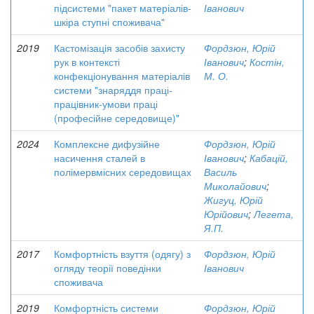
підсистеми "пакет матеріалів-
Іванович
шкіра ступні споживача"
2019
Кастомізація засобів захисту
Фордзюн, Юрій
рук в контексті
Іванович
;
Костін,
конфекціонування матеріалів
М. О.
системи "знаряддя праці-
працівник-умови праці
(професійне середовище)"
2024
Комплексне дифузійне
Фордзюн, Юрій
насичення сталей в
Іванович
;
Кабацій,
полімервмісних середовищах
Василь
Миколайович
;
Жигуц, Юрій
Юрійович
;
Легета,
Я.П.
2017
Комфортність взуття (одягу) з
Фордзюн, Юрій
огляду теорії поведінки
Іванович
споживача
2019
Комфортність системи
Фордзюн, Юрій