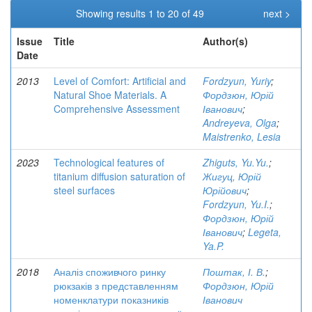
Showing results 1 to 20 of 49
next >
Issue
Title
Author(s)
Date
2013
Level of Comfort: Artificial and
Fordzyun, Yuriy
;
Natural Shoe Materials. A
Фордзюн, Юрій
Comprehensive Assessment
Іванович
;
Andreyeva, Olga
;
Maistrenko, Lesia
2023
Technological features of
Zhiguts, Yu.Yu.
;
titanium diffusion saturation of
Жигуц, Юрій
steel surfaces
Юрійович
;
Fordzyun, Yu.I.
;
Фордзюн, Юрій
Іванович
;
Legeta,
Ya.P.
2018
Аналіз споживчого ринку
Поштак, І. В.
;
рюкзаків з представленням
Фордзюн, Юрій
номенклатури показників
Іванович