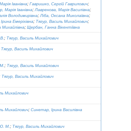
Марія Іванівна
;
Гавришко, Сергій Гаврилович
;
р, Марія Іванівна
;
Лавренова, Марія Василівна
;
алія Володимирівна
;
Ліба, Оксана Миколаївна
;
Ірина Емеріхівна
;
Тягур, Василь Михайлович
;
а Михайлівна
;
Щербан, Ганна Вікентіївна
 В.
;
Тягур, Василь Михайлович
;
Тягур, Василь Михайлович
.М.
;
Тягур, Василь Михайлович
;
Тягур, Василь Михайлович
иль Михайлович
иль Михайлович
;
Синетар, Ірина Василівна
Ю. М.
;
Тягур, Василь Михайлович