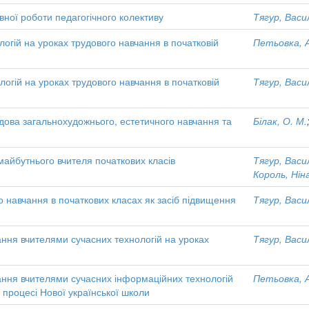
ної роботи педагогічного колективу
Тягур, Вас
огій на уроках трудового навчання в початковій
Петьовка, А
огій на уроках трудового навчання в початковій
Тягур, Вас
дова загальнохудожнього, естетичного навчання та
Білак, О. М.
айбутнього вчителя початкових класів
Тягур, Вас
Король, Нін
 навчання в початкових класах як засіб підвищення
Тягур, Вас
ння вчителями сучасних технологій на уроках
Тягур, Вас
ання вчителями сучасних інформаційних технологій
Петьовка, А
 процесі Нової української школи