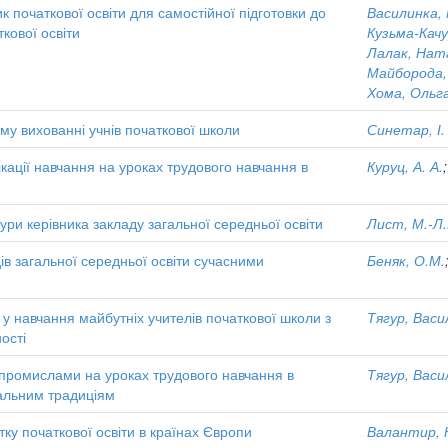
к початкової освіти для самостійної підготовки до
Василинка, 
кової освіти
Кузьма-Качу
Лалак, Нат
Майборода, 
Хома, Ольг
му вихованні учнів початкової школи
Синетар, І.
ікації навчання на уроках трудового навчання в
Куруц, А. А.
ри керівника закладу загальної середньої освіти
Лист, М.-Л
ів загальної середньої освіти сучасними
Беняк, О.М.
 навчання майбутніх учителів початкової школи з
Тягур, Вас
ості
промислами на уроках трудового навчання в
Тягур, Вас
нальним традиціям
тку початкової освіти в країнах Європи
Валантир, 