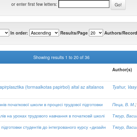
or enter first few letters:
In order:
Results/Page
Authors/Record
Showing results 1 to 20 of 36
Author(s)
pirplasztika (formaalkotas papirbol) altal az altalanos
Tyahur, Vasy
нів початкової школи в процесі трудової підготовки
Пеца, В. М.
лів на уроках трудового навчання в початковй школі
Тягур, Вас
підготовки студентів до інтегрованого курсу «дизайн
Тягур, Вас