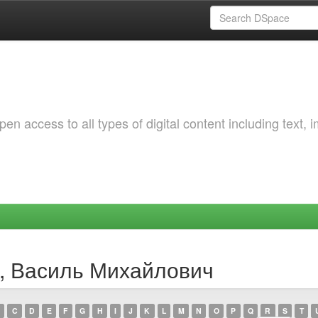
 access to all types of digital content including text, 
ур, Василь Михайлович
C
D
E
F
G
H
I
J
K
L
M
N
O
P
Q
R
S
T