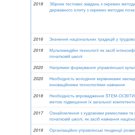
2018
Збірник тестових завдань з окремих методи
державного іспиту з окремих методик почат
2016
Значення національних традицій у трудово
2019
Мультимедійні технології як засіб інтенсиф
початковій школі
2020
Напрямки формування управлінської культу
2020
Необхідність володіння керівниками заклад
інноваційними технологіями навчання
2018
Необхідність впровадження SТЕМ-ОСВІТИ у
метою підвищення їх загальної компетентн
2017
Ознайомлення з художніми ремеслами та 
початковій школі, як засіб навчання націо
2019
Організаційно-управлінські тенденції розви