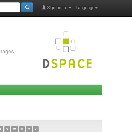
Sign on to:
Language
images,
U
V
W
X
Y
Z