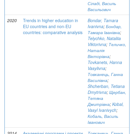
Сіладі, Василь
Васильович
2020
Trends in higher education in
Bondar, Tamara
EU countries and non-EU
Ivanivna
;
Бондар,
countries: comparative analysis
Тамара Іванівна
;
Telychko, Nataliia
Viktorivna
;
Теличко,
Наталія
Вікторівна
;
Tovkanets, Hanna
Vasylivna
;
Товканець, Ганна
Василівна
;
Shcherban, Tetiana
Dmytrivna
;
Щербан,
Тетяна
Дмитрівна
;
Kobal,
Vasyl Ivanivych
;
Кобаль, Василь
Іванович
2014
Академічні програми і проекти
Товканець, Ганна