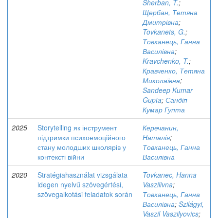
Sherban, T.
;
Щербан, Тетяна
Дмитрівна
;
Tovkanets, G.
;
Товканець, Ганна
Василівна
;
Kravchenko, T.
;
Кравченко, Тетяна
Миколаївна
;
Sandeep Kumar
Gupta
;
Сандіп
Кумар Гупта
2025
Storytelling як інструмент
Керечанин,
підтримки психоемоційного
Наталія
;
стану молодших школярів у
Товканець, Ганна
контексті війни
Василівна
2020
Stratégiahasználat vizsgálata
Tovkanec, Hanna
idegen nyelvű szövegértési,
Vaszilivna
;
szövegalkotási feladatok során
Товканець, Ганна
Василівна
;
Szilágyi,
Vaszil Vaszilyovics
;