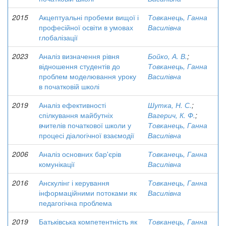
2015
Акцептуальні пробеми вищої і
Товканець, Ганна
професійної освіти в умовах
Василівна
глобалізації
2023
Аналіз визначення рівня
Бойко, А. В.
;
відношення студентів до
Товканець, Ганна
проблем моделювання уроку
Василівна
в початковій школі
2019
Аналіз ефективності
Шутка, Н. С.
;
спілкування майбутніх
Вагерич, К. Ф.
;
вчителів початкової школи у
Товканець, Ганна
процесі діалогічної взаємодії
Василівна
2006
Аналіз основних бар'єрів
Товканець, Ганна
комунікації
Василівна
2016
Анскулінг і керування
Товканець, Ганна
інформаційними потоками як
Василівна
педагогічна проблема
2019
Батьківська компетентність як
Товканець, Ганна