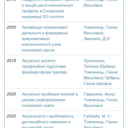
у вищій школі економічного
Василівна
профілю в Словаччині
наприкінці ХХ століття
2020
Активізація мовленнєвої
Товканець, Ганна
діяльності у формуванні
Василівна
;
комунікативної
Змикало, Д.Н.
компетентності учнів
початкової школи
2018
Актуальні аспекти
Лужанська,
професійної підготовки
Тетяна Юріївна
;
фахівців сфери туризму
Товканець, Ганна
Василівна
;
Чубірка,
Ганна Іванівна
2025
Актуальні проблеми інклюзії в
Гаврилюк, Анна
;
умовах реформування
Товканець, Ганна
початкової освіти
Василівна
2022
Актуальність і проблемність
Габовда, М. І.
;
дистанційного навчання в
Товканець, Ганна
початковій школі
Василівна