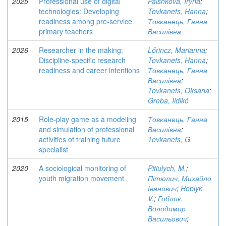
2025
Professional use of digital
Palshkova, Iryna
;
technologies: Developing
Tovkanets, Hanna
;
readiness among pre-service
Товканець, Ганна
primary teachers
Василівна
2026
Researcher in the making:
Lőrincz, Marianna
;
Discipline-specific research
Tovkanets, Hanna
;
readiness and career intentions
Товканець, Ганна
Василівна
;
Tovkanets, Oksana
;
Greba, Ildikó
2015
Role-play game as a modeling
Товканець, Ганна
and simulation of professional
Василівна
;
activities of training future
Tovkanets, G.
specialist
2020
A sociological monitoring of
Pitiulych, M.
;
youth migration movement
Пітюлич, Михайло
Іванович
;
Hoblyk,
V.
;
Гоблик,
Володимир
Васильович
;