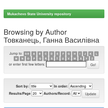
Mukachevo State University repository
Browsing by Author
Товканець, Ганна Василівна
Jump to:
0-9
A
B
C
D
E
F
G
H
I
J
K
L
M
N
O
P
Q
R
S
T
U
V
W
X
Y
Z
or enter first few letters:
Sort by:
In order:
Results/Page
Authors/Record: