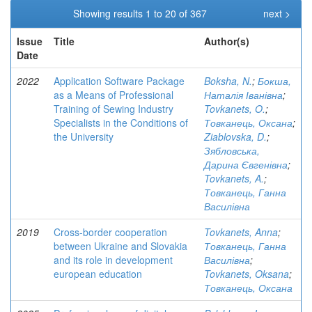
Showing results 1 to 20 of 367
next >
Issue
Title
Author(s)
Date
2022
Application Software Package
Boksha, N.
;
Бокша,
as a Means of Professional
Наталія Іванівна
;
Training of Sewing Industry
Tovkanets, O.
;
Specialists in the Conditions of
Товканець, Оксана
;
the University
Ziablovska, D.
;
Зябловська,
Дарина Євгенівна
;
Tovkanets, A.
;
Товканець, Ганна
Василівна
2019
Cross-border cooperation
Tovkanets, Anna
;
between Ukraine and Slovakia
Товканець, Ганна
and its role in development
Василівна
;
european education
Tovkanets, Oksana
;
Товканець, Оксана