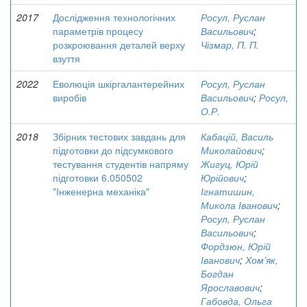
2017
Дослідження технологічних
Росул, Руслан
параметрів процесу
Васильович
;
розкроювання деталей верху
Чізмар, П. П.
взуття
2022
Еволюція шкіргалантерейних
Росул, Руслан
виробів
Васильович
;
Росул,
О.Р.
2018
Збірник тестових завдань для
Кабацій, Василь
підготовки до підсумкового
Миколайович
;
тестування студентів напряму
Жигуц, Юрій
підготовки 6.050502
Юрійович
;
"Інженерна механіка"
Ігнатишин,
Микола Іванович
;
Росул, Руслан
Васильович
;
Фордзюн, Юрій
Іванович
;
Хом'як,
Богдан
Ярославович
;
Габовда, Ольга