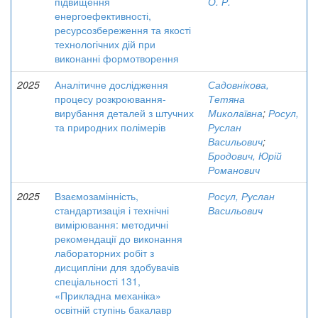
підвищення
О. Р.
енергоефективності,
ресурсозбереження та якості
технологічних дій при
виконанні формотворення
2025
Аналітичне дослідження
Садовнікова,
процесу розкроювання-
Тетяна
вирубання деталей з штучних
Миколаївна
;
Росул,
та природних полімерів
Руслан
Васильович
;
Бродович, Юрій
Романович
2025
Взаємозамінність,
Росул, Руслан
стандартизація і технічні
Васильович
вимірювання: методичні
рекомендації до виконання
лабораторних робіт з
дисципліни для здобувачів
спеціальності 131,
«Прикладна механіка»
освітній ступінь бакалавр