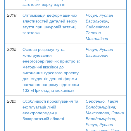
заготовки верху взуття
2018
Оптимізація деформаційних
Росул, Руслан
властивостей деталей верху
Васильович
;
взуття при шнуровій затяжці
Садовнікова,
заготовки
Тетяна
Миколаївна
2025
Основи розрахунку та
Росул, Руслан
конструювання
Васильович
енергозберігаючих пристроїв:
методичні вказівки до
виконання курсового проекту
для студентів денної форми
навчання напряму підготовки
132 «Прикладна механіка»
2025
Особливості проєктування та
Серденко, Таісія
експлуатації ліній
Володимирівна
;
електропередач у
Максютова, Олена
Закарпатській області
Володимирівна
;
Росул, Руслан
Васильович
;
Проц,