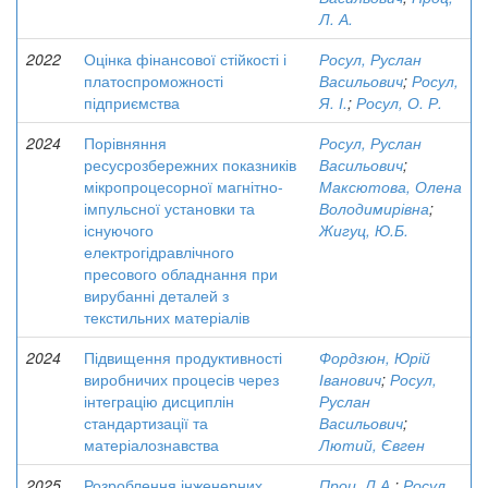
Л. А.
2022
Оцінка фінансової стійкості і
Росул, Руслан
платоспроможності
Васильович
;
Росул,
підприємства
Я. І.
;
Росул, О. Р.
2024
Порівняння
Росул, Руслан
ресусрозбережних показників
Васильович
;
мікропроцесорної магнітно-
Максютова, Олена
імпульсної установки та
Володимирівна
;
існуючого
Жигуц, Ю.Б.
електрогідравлічного
пресового обладнання при
вирубанні деталей з
текстильних матеріалів
2024
Підвищення продуктивності
Фордзюн, Юрій
виробничих процесів через
Іванович
;
Росул,
інтеграцію дисциплін
Руслан
стандартизації та
Васильович
;
матеріалознавства
Лютий, Євген
2025
Розроблення інженерних
Проц, Л.А.
;
Росул,