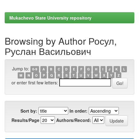
Mukachevo State University repository
Browsing by Author Росул,
Руслан Васильович
Jump to:
0-9
A
B
C
D
E
F
G
H
I
J
K
L
M
N
O
P
Q
R
S
T
U
V
W
X
Y
Z
or enter first few letters:
Sort by:
In order:
Results/Page
Authors/Record: