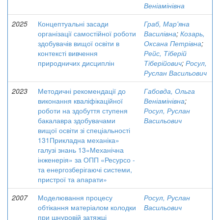
Веніамінівна
2025
Концептуальні засади
Граб, Мар'яна
організації самостійної роботи
Василівна
;
Козарь,
здобувачів вищої освіти в
Оксана Петрівна
;
контексті вивчення
Рейс, Тіберій
природничих дисциплін
Тіберійович
;
Росул,
Руслан Васильович
2023
Методичні рекомендації до
Габовда, Ольга
виконання кваліфікаційної
Веніамінівна
;
роботи на здобуття ступеня
Росул, Руслан
бакалавра здобувачами
Васильович
вищої освіти зі спеціальності
131Прикладна механіка»
галузі знань 13«Механічна
інженерія» за ОПП «Ресурсо -
та енергозберігаючі системи,
пристрої та апарати»
2007
Моделювання процесу
Росул, Руслан
обтікання матеріалом колодки
Васильович
при шнуровій затяжці