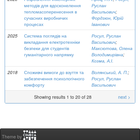
методів для вдосконелення
Руслан
тепломасоперенесення в
Васильович
;
сучасних виробничих
Фордзюн, Юрій
процесах
Іванович
2025
Система поглядів на
Росул, Руслан
викладання електротехніки
Васильович
;
безпеки для студентів
Максютова, Олена
гуманітарного напрямку
Володимирівна
;
Козма, А.І.
2018
Споживчі вимоги до взуття та
Волянський, А. П.
;
забезпечення психологічного
Росул, Руслан
комфорту
Васильович
Showing results 1 to 20 of 28
next >
Theme by