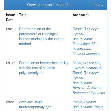
Showing results 1 to 20 of 28
next >
Issue
Title
Author(s)
Date
2021
Determination of the
Rosul, R.
;
Росул,
parameters of rheological
Руслан
leather models by the indirect
Васильович
;
method
Ihnatyshyn, M. І.
;
Ігнатишин,
Микола Іванович
2017
Formation of leather biostability
Kozar, О.
;
Козарь,
with the use of cationic
Оксана Петрівна
;
polyelectrolytes
Rosul, R.
;
Росул,
Руслан
Васильович
;
Himych, V.
;
Хімич,
Валентин Іванович
2022
Автоматизація
Росул, Руслан
пневмоприводу для
Васильович
;
Росул,