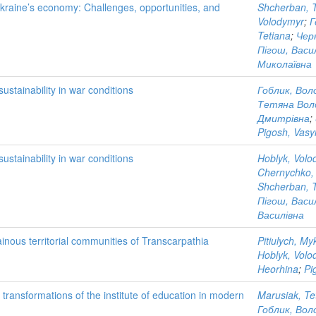
Ukraine’s economy: Challenges, opportunities, and
Shcherban, T
Volodymyr
;
Г
Tetiana
;
Чер
Пігош, Васи
Миколаївна
ustainability in war conditions
Гоблик, Вол
Тетяна Вол
Дмитрівна
;
Pigosh, Vasy
ustainability in war conditions
Hoblyk, Volo
Chernychko, 
Shcherban, T
Пігош, Васи
Василівна
inous territorial communities of Transcarpathia
Pitiulych, My
Hoblyk, Volo
Heorhina
;
Pi
transformations of the institute of education in modern
Marusiak, Te
Гоблик, Вол