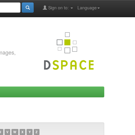
Sign on to:
Language
images,
U
V
W
X
Y
Z