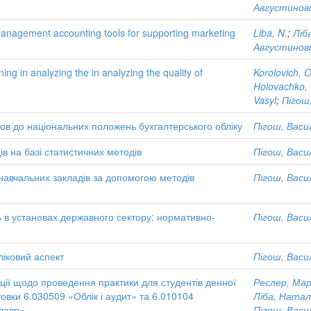
Августинов
anagement accounting tools for supporting marketing
Liba, N.
;
Ліб
Августинов
ning in analyzing the in analyzing the quality of
Korolovich, 
Holovachko, 
Vasyl
;
Пігош
ов до національних положень бухгалтерського обліку
Пігош, Васи
ів на базі статистичних методів
Пігош, Васи
 навчальних закладів за допомогою методів
Пігош, Васи
нь в установах державного сектору: нормативно-
Пігош, Васи
ліковий аспект
Пігош, Васи
ії щодо проведення практики для студентів денної
Реслер, Мар
овки 6.030509 «Облік і аудит» та 6.010104
Ліба, Натал
лавр»
Пігош, Васи