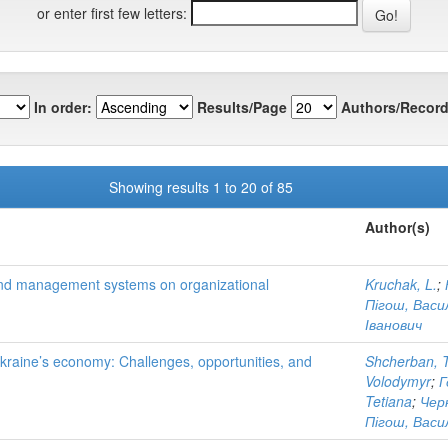
or enter first few letters:
In order:
Results/Page
Authors/Record
Showing results 1 to 20 of 85
Author(s)
g and management systems on organizational
Kruchak, L.
;
Пігош, Васи
Іванович
Ukraine’s economy: Challenges, opportunities, and
Shcherban, T
Volodymyr
;
Г
Tetiana
;
Чер
Пігош, Васи