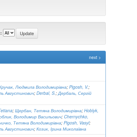
:
next >
Кручак, Людмила Володимирівна
;
Pigosh, V.
;
ль Августинович
;
Derbal, S.
;
Дербаль, Сергій
etiana
;
Щербан, Тетяна Володимирівна
;
Hoblyk,
облик, Володимир Васильович
;
Chernychko,
ничко, Тетяна Володимирівна
;
Pigosh, Vasyl
;
ль Августинович
;
Козик, Ірина Миколаївна