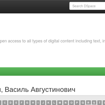
 access to all types of digital content including text, 
ш, Василь Августинович
C
D
E
F
G
H
I
J
K
L
M
N
O
P
Q
R
S
T