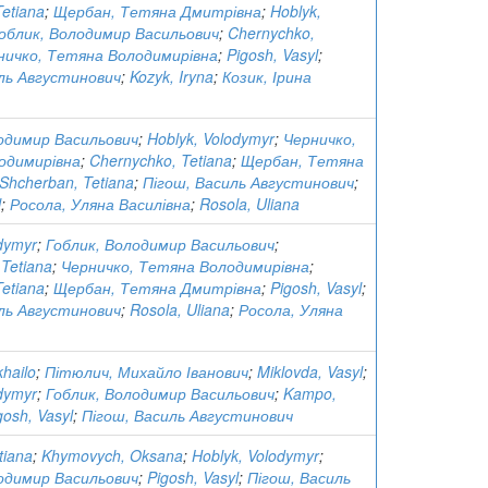
etiana
;
Щербан, Тетяна Дмитрівна
;
Hoblyk,
облик, Володимир Васильович
;
Chernychko,
ничко, Тетяна Володимирівна
;
Pigosh, Vasyl
;
ль Августинович
;
Kozyk, Iryna
;
Козик, Ірина
одимир Васильович
;
Hoblyk, Volodymyr
;
Черничко,
одимирівна
;
Chernychko, Tetiana
;
Щербан, Тетяна
Shcherban, Tetiana
;
Пігош, Василь Августинович
;
l
;
Росола, Уляна Василівна
;
Rosola, Uliana
dymyr
;
Гоблик, Володимир Васильович
;
Tetiana
;
Черничко, Тетяна Володимирівна
;
etiana
;
Щербан, Тетяна Дмитрівна
;
Pigosh, Vasyl
;
ль Августинович
;
Rosola, Uliana
;
Росола, Уляна
khailo
;
Пітюлич, Михайло Іванович
;
Miklovda, Vasyl
;
dymyr
;
Гоблик, Володимир Васильович
;
Kampo,
gosh, Vasyl
;
Пігош, Василь Августинович
tiana
;
Khymovych, Oksana
;
Hoblyk, Volodymyr
;
одимир Васильович
;
Pigosh, Vasyl
;
Пігош, Василь