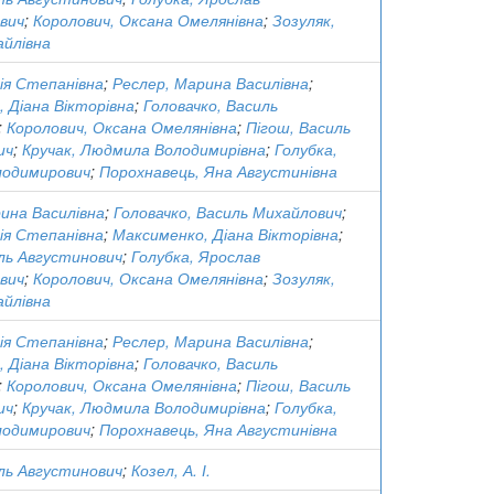
вич
;
Королович, Оксана Омелянівна
;
Зозуляк,
йлівна
ія Степанівна
;
Реслер, Марина Василівна
;
 Діана Вікторівна
;
Головачко, Василь
;
Королович, Оксана Омелянівна
;
Пігош, Василь
ич
;
Кручак, Людмила Володимирівна
;
Голубка,
лодимирович
;
Порохнавець, Яна Августинівна
ина Василівна
;
Головачко, Василь Михайлович
;
ія Степанівна
;
Максименко, Діана Вікторівна
;
ль Августинович
;
Голубка, Ярослав
вич
;
Королович, Оксана Омелянівна
;
Зозуляк,
йлівна
ія Степанівна
;
Реслер, Марина Василівна
;
 Діана Вікторівна
;
Головачко, Василь
;
Королович, Оксана Омелянівна
;
Пігош, Василь
ич
;
Кручак, Людмила Володимирівна
;
Голубка,
лодимирович
;
Порохнавець, Яна Августинівна
ль Августинович
;
Козел, А. І.