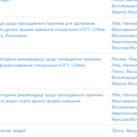
Володимиро
Марта Миха
ції щодо проходження практики для здобувачів
Ліба, Натал
іти денної форми навчання спеціальності 071 «Облік
Максименко,
та. Економіка»
Михайлович
Августинов
Ярослав Во
етодичні рекомендації щодо проведення практики
Реслер, Мар
 форми навчання спеціальності 071 «Облік і
Ліба, Натал
Пігош, Васи
Володимиро
Марта Миха
етодичні рекомендації щодо проходження практики
Ліба, Натал
івня вищої освіти денної форми навчання
Максименко,
Михайлович
Августинов
Ярослав Во
ологію людей
Пігош, Васи