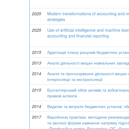
2025
Modern transformations of accounting and m
strategies
2025
Use of artificial intelligence and machine lear
accounting and financial reporting
2015
Адаптація плану рахунків бюджетних устан
2013
Аналіз діяльності вищих навчальних заклад
2014
Аналіз та прогнозування діяльності вищих
інтерполяції та екстраполяції
2015
Бухгалтерський облік активів та зобов'яза
правові аспекти
2014
Видатки та витрати бюджетних установ: об
2017
Виробнича практика: методичні рекомендац
та заочної форми навчання напряму підгот
«Професійна освіта. Економіка» ОС «Бака