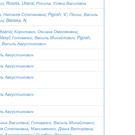
ич
;
Rosola, Uliana
;
Росола, Уляна Василівна
а, Наталія Степанівна
;
Pigosh, V.
;
Пігош, Василь
ич
;
Biletska, N.
Oksana
;
Королович, Оксана Омелянівна
;
Vasyl
;
Головачко, Василь Михайлович
;
Pigosh,
, Василь Августинович
ль Августинович
ль Августинович
ль Августинович
ль Августинович
ль Августинович
ина Василівна
;
Головачко, Василь Михайлович
;
ія Степанівна
;
Максименко, Діана Вікторівна
;
ль Августинович
;
Голубка, Ярослав