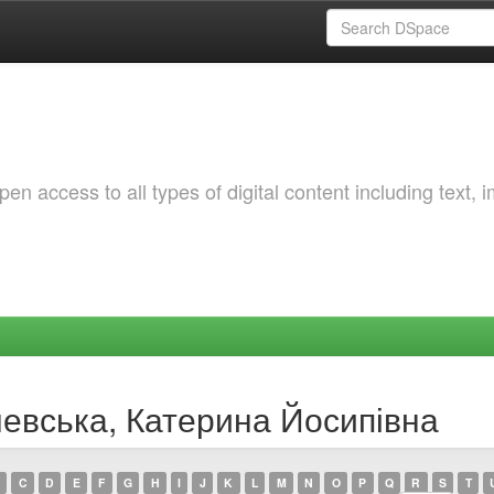
 access to all types of digital content including text, 
чевська, Катерина Йосипівна
C
D
E
F
G
H
I
J
K
L
M
N
O
P
Q
R
S
T