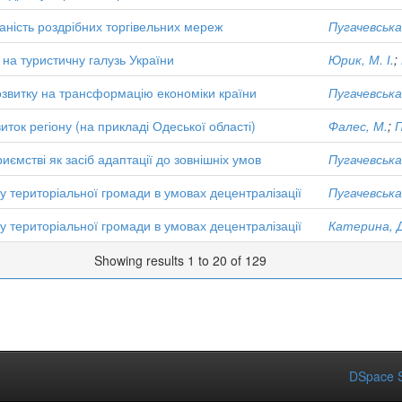
ваність роздрібних торгівельних мереж
Пугачевська
на туристичну галузь України
Юрик, М. І.
;
озвитку на трансформацію економіки країни
Пугачевська
ток регіону (на прикладі Одеської області)
Фалес, М.
;
П
иємстві як засіб адаптації до зовнішніх умов
Пугачевська
у територіальної громади в умовах децентралізації
Пугачевська
у територіальної громади в умовах децентралізації
Катерина, 
Showing results 1 to 20 of 129
DSpace S