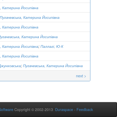
, Катерина Йосипівна
Пугачевська, Катерина Йосипівна
, Катерина Йосипівна
угачевська, Катерина Йосипівна
, Катерина Йосипівна
;
Паллагі, Ю-К
, Катерина Йосипівна
Джунковська
;
Пугачевська, Катерина Йосипівна
next >
oftware
Copyright © 2002-2013
Duraspace
-
Feedback