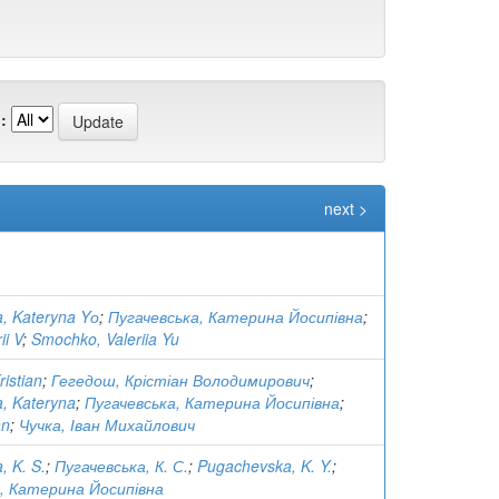
:
next >
, Kateryna Yо
;
Пугачевська, Катерина Йосипівна
;
i V
;
Smochko, Valeriia Yu
istian
;
Гегедош, Крістіан Володимирович
;
, Kateryna
;
Пугачевська, Катерина Йосипівна
;
an
;
Чучка, Іван Михайлович
 K. S.
;
Пугачевська, К. С.
;
Pugachevska, K. Y.
;
, Катерина Йосипівна