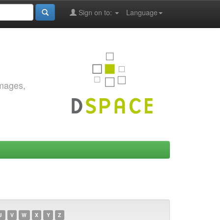
Sign on to:
Language
images,
U
V
W
X
Y
Z