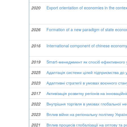
2020
Export orientation of economies in the context
2026
Formation of a new paradigm of state economi
2016
International component of chinese econo
2019
Smart-менеджмент як спосіб ефективного у
2025
Адаптація системи цілей підприємства до 
2023
Адаптивні стратегії в умовах воєнного стан
2017
Активізація розвитку регіонів на інноваційні
2022
Внутрішня торгівля в умовах глобальної не
2023
Вплив війни на регіональну політику Украї
2021
Вплив процесів глобалізації на оптову та р