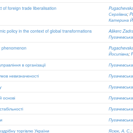
 of foreign trade liberalisation
Pugachevska
Сергіївна
;
P
Катерина Й
c policy in the context of global transformations
Aškerc Zadra
Пугачевська
my phenomenon
Pugachevska
Йосипівна
;
P
правління в організації
Пугачевська
умов невизначеності
Пугачевська
у
Пугачевська
й основі
Пугачевська
стабільності
Пугачевська
ни
Пугачевська
оздрібну торгівлю України
Ясюк, А. С.
;