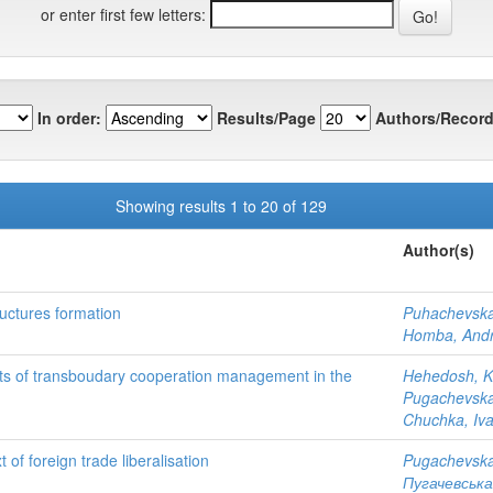
or enter first few letters:
In order:
Results/Page
Authors/Record
Showing results 1 to 20 of 129
Author(s)
ructures formation
Puhachevska
Homba, Andri
ts of transboudary cooperation management in the
Hehedosh, Kr
Pugachevska
Chuchka, Iv
 of foreign trade liberalisation
Pugachevska,
Пугачевська