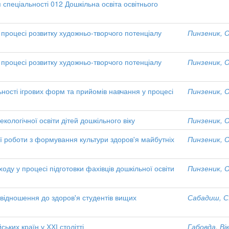
 спеціальності 012 Дошкільна освіта освітнього
процесі розвитку художньо-творчого потенціалу
Пинзеник, 
процесі розвитку художньо-творчого потенціалу
Пинзеник, 
ності ігрових форм та прийомів навчання у процесі
Пинзеник, 
ологічної освіти дітей дошкільного віку
Пинзеник, 
ї роботи з формування культури здоров'я майбутніх
Пинзеник, 
оду у процесі підготовки фахівців дошкільної освіти
Пинзеник, 
відношення до здоров'я студентів вищих
Сабадиш, С.
ських країн у ХХІ столітті
Габовда, Ві