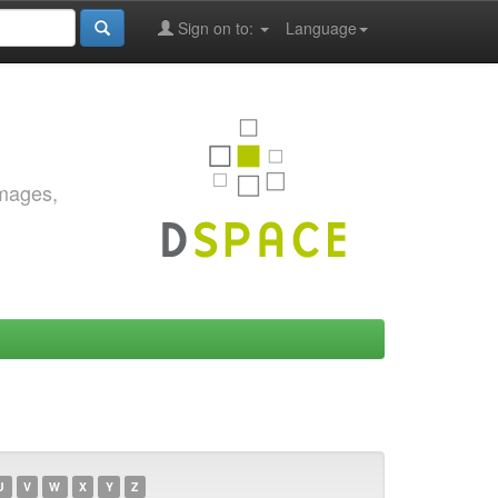
Sign on to:
Language
images,
U
V
W
X
Y
Z