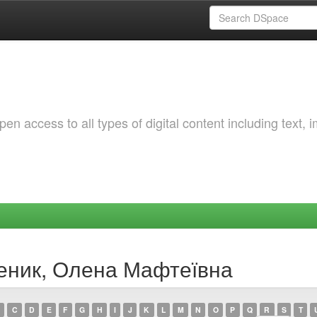
 access to all types of digital content including text, 
зеник, Олена Мафтеївна
C
D
E
F
G
H
I
J
K
L
M
N
O
P
Q
R
S
T