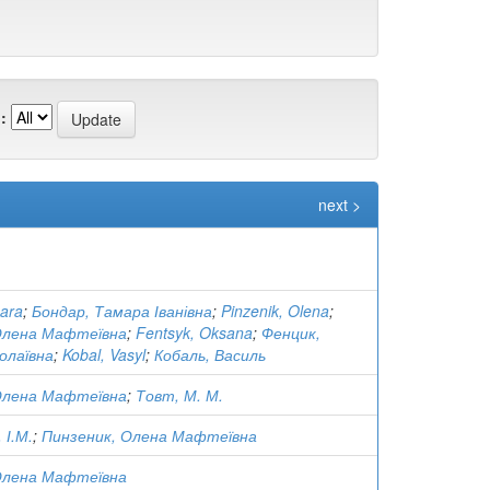
:
next >
ara
;
Бондар, Тамара Іванівна
;
Pinzenik, Olena
;
Олена Мафтеївна
;
Fentsyk, Oksana
;
Фенцик,
олаївна
;
Kobal, Vasyl
;
Кобаль, Василь
Олена Мафтеївна
;
Товт, М. М.
 І.М.
;
Пинзеник, Олена Мафтеївна
Олена Мафтеївна