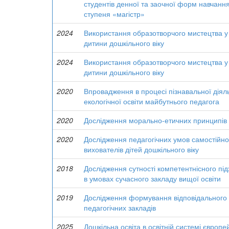
студентів денної та заочної форм навчання
ступеня «магістр»
2024
Використання образотворчого мистецтва у 
дитини дошкільного віку
2024
Використання образотворчого мистецтва у 
дитини дошкільного віку
2020
Впровадження в процесі пізнавальної діяль
екологічної освіти майбутнього педагога
2020
Дослідження морально-етичних принципів ек
2020
Дослідження педагогічних умов самостійно
вихователів дітей дошкільного віку
2018
Дослідження сутності компетентнісного підх
в умовах сучасного закладу вищої освіти
2019
Дослідження формування відповідального 
педагогічних закладів
2025
Дошкільна освіта в освітній системі європей