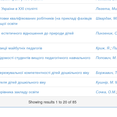
 України в ХХІ столітті
Легета, Ми
товки кваліфікованих робітників (на прикладі фахівців
Швардак, М
щої освіти
я естетичного відношення до природи дітей
Пинзеник, 
иції майбутніх педагогів
Криж, Я.
;
Пи
домості студентів вищого педагогічного навчального
Попович, М.
режувальної компетентності дітей дошкільного віку
Боржавич, 
теля дітей дошкільного віку
Кушнір, М. 
рівника закладу освіти
Сочка, О.М.
Showing results 1 to 20 of 85