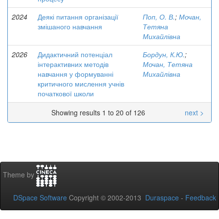
2024
Деякі питання організації
Поп, О. В.
;
Мочан,
змішаного навчання
Тетяна
Михайлівна
2026
Дидактичний потенціал
Бордун, К.Ю.
;
інтерактивних методів
Мочан, Тетяна
навчання у формуванні
Михайлівна
критичного мислення учнів
початкової школи
Showing results 1 to 20 of 126
next >
Theme by
DSpace Software
Copyright © 2002-2013
Duraspace
-
Feedback