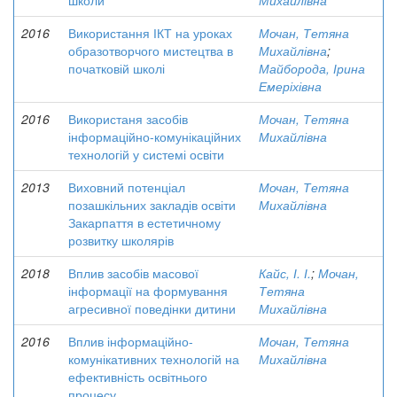
школи
Михайлівна
2016
Використання ІКТ на уроках
Мочан, Тетяна
образотворчого мистецтва в
Михайлівна
;
початковій школі
Майборода, Ірина
Емеріхівна
2016
Використаня засобів
Мочан, Тетяна
інформаційно-комунікаційних
Михайлівна
технологій у системі освіти
2013
Виховний потенціал
Мочан, Тетяна
позашкільних закладів освіти
Михайлівна
Закарпаття в естетичному
розвитку школярів
2018
Вплив засобів масової
Кайс, І. І.
;
Мочан,
інформації на формування
Тетяна
агресивної поведінки дитини
Михайлівна
2016
Вплив інформаційно-
Мочан, Тетяна
комунікативних технологій на
Михайлівна
ефективність освітнього
процесу