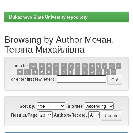
Mukachevo State University repository
Browsing by Author Мочан,
Тетяна Михайлівна
Jump to:
0-9
A
B
C
D
E
F
G
H
I
J
K
L
M
N
O
P
Q
R
S
T
U
V
W
X
Y
Z
or enter first few letters:
Sort by:
In order:
Results/Page
Authors/Record: