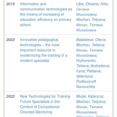
2019
Information and
Liba, Oksana
;
Ліба,
communication technologies as
Оксана
the means of increasing of
Миколаївна
;
education efficiency sn primary
Mochan, Tetyana
;
school
Мочан, Тетяна
Михайлівна
2023
Innovative pedagogical
Balalaieva, Olena
;
technologies – the most
Mochan, Tetiana
;
important resource in
Мочан, Тетяна
modernizing the training of a
Михайлівна
;
modern specialist
Hryhorenko,
Tetiana
;
Andreikova,
Iryna
;
Paltseva,
Valentyna
;
Podkovyroff,
Nanouchka
2022
New Technologies for Training
Mulyk, Kateryna
;
Future Specialists in the
Mochan, Tetyana
;
Context of Competence-
Мочан, Тетяна
Oriented Mentoring
Михайлівна
;