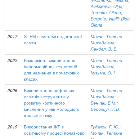
Nikonenko, Tetiana
;
Alekseeva, Olga
;
Terenko, Olena
;
Berbets, Vitalii
;
Bida,
Olena
2017
STEM в системі педагогічної
Мочан, Тетяна
освіти
Михайлівна
;
Лендєл, В. В.
2022
Важливість використання
Мочан, Тетяна
інформаційних технологій
Михайлівна
;
для навчання в початкових
Кузьма, О. І.
класах
2026
Використання цифрових
Мочан, Тетяна
освітніх інструментів у
Михайлівна
;
розвитку критичного
Бенчак, Е.М.
;
мислення учнів молодшого
Вербіщук, К.В.
шкільного віку
2019
Використання ІКТ в
Гудачок, Г. Ю.
;
освітньому процесі початкової
Мочан, Тетяна