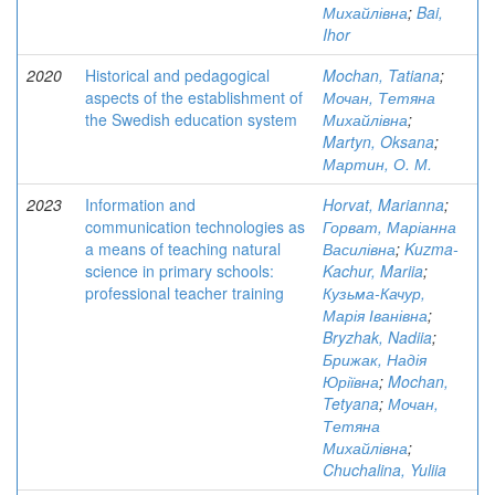
Михайлівна
;
Bai,
Ihor
2020
Historical and pedagogical
Mochan, Tatiana
;
aspects of the establishment of
Мочан, Тетяна
the Swedish education system
Михайлівна
;
Martyn, Oksana
;
Мартин, О. М.
2023
Information and
Horvat, Marianna
;
communication technologies as
Горват, Маріанна
a means of teaching natural
Василівна
;
Kuzma-
science in primary schools:
Kachur, Mariia
;
professional teacher training
Кузьма-Качур,
Марія Іванівна
;
Bryzhak, Nadiia
;
Брижак, Надія
Юріївна
;
Mochan,
Tetyana
;
Мочан,
Тетяна
Михайлівна
;
Chuchalina, Yuliia