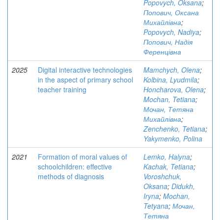
Popovych, Oksana
;
Попович, Оксана
Михайлівна
;
Popovych, Nadiya
;
Попович, Надія
Ференцівна
2025
Digital interactive technologies
Mamchych, Olena
;
in the aspect of primary school
Kolbina, Lyudmila
;
teacher training
Honcharova, Olena
;
Mochan, Tetiana
;
Мочан, Тетяна
Михайлівна
;
Zenchenko, Tetiana
;
Yakymenko, Polina
2021
Formation of moral values of
Lemko, Halyna
;
schoolchildren: effective
Kachak, Tetiana
;
methods of diagnosis
Voroshchuk,
Oksana
;
Didukh,
Iryna
;
Mochan,
Tetyana
;
Мочан,
Тетяна