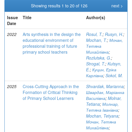
Showing results 1 to 20 of 126
next >
Issue
Title
Author(s)
Date
2022
Arts synthesis in the design the
Rosul, T.
;
Rusyn, H.
;
educational environment of
Mochan, T.
;
Мочан,
professional training of future
Тетяна
primary school teachers
Михайлівна
;
Rozlutska, G.
;
Strogal, T.
;
Kutsyn,
E.
;
Куцин, Еріка
Карлівна
;
Sokol, M.
2025
Cross-Cutting Approach in the
Shvardak, Marianna
;
Formation of Critical Thinking
Швардак, Маріанна
of Primary School Learners
Василівна
;
Molnar,
Tetiana
;
Молнар,
Тетяна Іванівна
;
Mochan, Tetyana
;
Мочан, Тетяна
Михайлівна
;