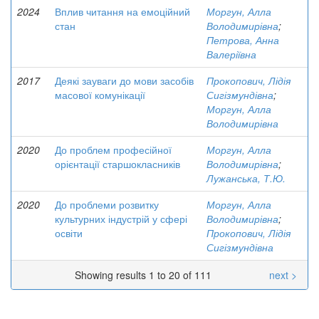
2024
Вплив читання на емоційний
Моргун, Алла
стан
Володимирівна
;
Петрова, Анна
Валеріївна
2017
Деякі зауваги до мови засобів
Прокопович, Лідія
масової комунікації
Сигізмундівна
;
Моргун, Алла
Володимирівна
2020
До проблем професійної
Моргун, Алла
орієнтації старшокласників
Володимирівна
;
Лужанська, Т.Ю.
2020
До проблеми розвитку
Моргун, Алла
культурних індустрій у сфері
Володимирівна
;
освіти
Прокопович, Лідія
Сигізмундівна
Showing results 1 to 20 of 111
next >