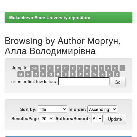
Mukachevo State University repository
Browsing by Author Моргун,
Алла Володимирівна
Jump to:
0-9
A
B
C
D
E
F
G
H
I
J
K
L
M
N
O
P
Q
R
S
T
U
V
W
X
Y
Z
or enter first few letters:
Sort by:
In order:
Results/Page
Authors/Record: