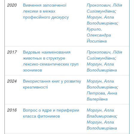
2020
Вивчення запозиченої
Прокопович, Лідія
лексики в межах
Сигізмундівна
;
професійного дискурсу
Моргун, Алла
Володимирівна
;
Курило,
Олександра
Йосипівна
2017
Видовые наименования
Прокопович, Лідія
животных в структуре
Сигізмундівна
;
лексико-семантических груп
Моргун, Алла
зоонимов
Володимирівна
2024
Використання книг у розвитку
Моргун, Алла
креативності
Володимирівна
;
Петрова, Анна
Валеріївна
2016
Вопрос о ядре и периферии
Моргун, Алла
класса фитонимов
Владимировна
;
Моргун, Алла
Володимирівна