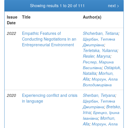
Showing results 1 to 20 of 111
next >
Issue
Title
Author(s)
Date
2022
Empathic Features of
Shcherban, Tetiana
;
Conducting Negotiations in an
Щербан, Тетяна
Entrepreneurial Environment
Дмитрівна
;
Terletska, Yulianna
;
Resler, Maryna
;
Реслер, Марина
Василівна
;
Ostapiuk,
Nataliia
;
Morhun,
Alla
;
Моргун, Алла
Володимирівна
2020
Experiencing conflict and crisis
Sherban, Tetyana
;
in language
Щербан, Тетяна
Дмитрівна
;
Bretsko,
Irina
;
Брецко, Ірина
Іванівна
;
Morhun,
Alla
;
Моргун, Алла