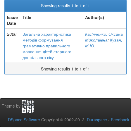
Showing results 1 to 1 of 1
Issue
Title
Author(s)
Date
2020
Загальна характеристика
Кас'яненко, Оксана
методів формування
Миколаївна
;
Кузан,
граматично правильного
М.Ю.
мовлення дітей старшого
дошкільного віку
Showing results 1 to 1 of 1
Theme by
DSpace Software
Copyright © 2002-2013
Duraspace
-
Feedback