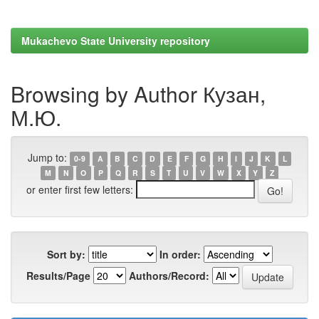
Mukachevo State University repository
Browsing by Author Кузан,
М.Ю.
Jump to:
0-9
A
B
C
D
E
F
G
H
I
J
K
L
M
N
O
P
Q
R
S
T
U
V
W
X
Y
Z
or enter first few letters:
Sort by:
In order:
Results/Page
Authors/Record: