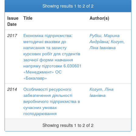
Showing results 1 to 2 of 2
Issue
Title
Author(s)
Date
2017
Економіка підприємства:
Рубіш, Марина
методичні вказівки до
Андріївна
;
Когут,
написання та захисту
Ліна Іванівна
курсових робіт для студентів
заочної форми навчання
напряму підготовки 6.030601
«Менеджмент» ОС
«Бакалавр»
2014
Особливості ресурсного
Когут, Ліна
забезпечення діяльності
Іванівна
виробничого підприємства в
сучасних умовах
господарювання
Showing results 1 to 2 of 2