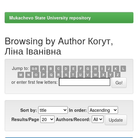
Mukachevo State University repository
Browsing by Author Когут,
Ліна Іванівна
Jump to:
0-9
A
B
C
D
E
F
G
H
I
J
K
L
M
N
O
P
Q
R
S
T
U
V
W
X
Y
Z
or enter first few letters:
Sort by:
In order:
Results/Page
Authors/Record: