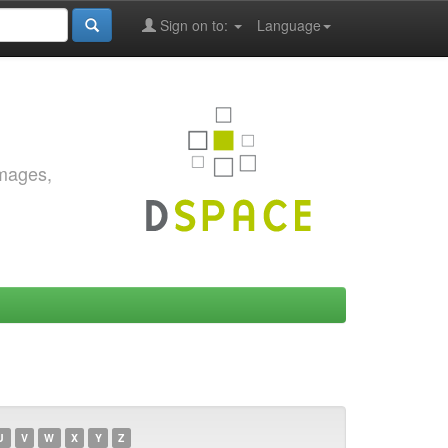
Sign on to:
Language
images,
U
V
W
X
Y
Z