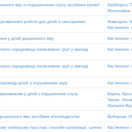
льного віку із порушеннями слуху засобами ігрової
Бабідорич, 
Миколаївна
розвиткової роботи для дітей із сенсорними
Комісарик, М
Кас’яненко,
ня у дітей дошкільного віку
Кас’яненко,
ного середовища інклюзивних груп у закладі
Кас’яненко,
ного середовища інклюзивних груп у закладі
Кас’яненко,
супроводу дітей із порушенням зору
Кас’яненко,
звуковимови у дітей з порушенням слуху
Барна, Хрис
Чекан, Окса
Наталія Вас
ошкільного віку засобами етнопедагогіки
Бобирєва, О
му освітньому просторі: способи організації, шляхи,
Кас’яненко,