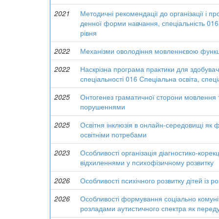
2021
Методичні рекомендації до організації і п
денної форми навчання, спеціальність 016
рівня
2022
Механізми оволодіння мовленнєвою функці
2022
Наскрізна програма практики для здобувачі
спеціальності 016 Спеціальна освіта, спеці
2025
Онтогенез граматичної сторони мовлення та
порушеннями
2025
Освітня інклюзія в онлайн-середовищі як ф
освітніми потребами
2023
Особливості організація діагностико-корек
відхиленнями у психофізичному розвитку
2026
Особливості психічного розвитку дітей із 
2026
Особливості формування соціально комуніка
розладами аутистичного спектра як переду