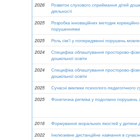
2026
Розвиток слухового сприймання дітей дошкі
діяльності
2025
Розробка інноваційних методик корекційно-
порушеннями
2025
Роль сім'ї у попередженні порушень мовлен
2024
Специфіка облаштування просторово-фізич
дошкільної освіти
2024
Специфіка облаштування просторово-фізич
дошкільної освіти
2025
Сучасні виклики психолого-педагогічного 
2025
Фонетична ритміка у подоланні порушень 
2016
Формування моральних якостей у дитини д
2022
Інклюзивне дистанційне навчання в сучасно