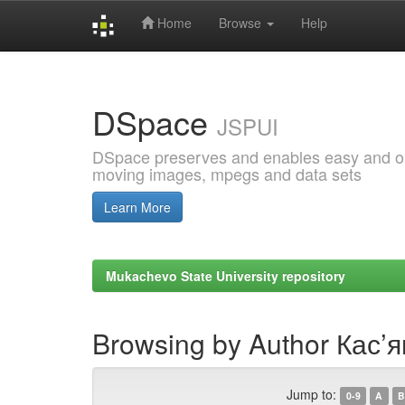
Home
Browse
Help
Skip
navigation
DSpace
JSPUI
DSpace preserves and enables easy and open
moving images, mpegs and data sets
Learn More
Mukachevo State University repository
Browsing by Author Кас’
Jump to:
0-9
A
B