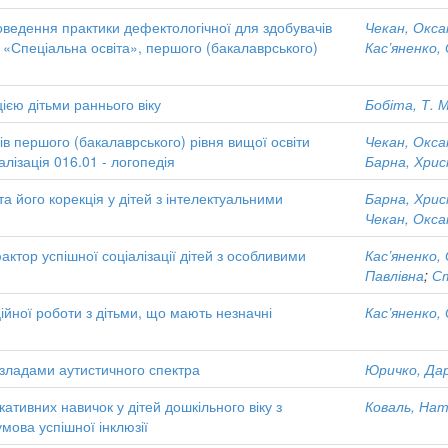
роведення практики дефектологічної для здобувачів
Чекан, Окса
 «Спеціальна освіта», першого (бакалаврського)
Кас’яненко,
єю дітьми раннього віку
Бобіта, Т. М
в першого (бакалаврського) рівня вищої освіти
Чекан, Окса
алізація 016.01 - логопедія
Барна, Хрис
 його корекція у дітей з інтелектуальними
Барна, Хрис
Чекан, Окса
актор успішної соціалізації дітей з особливими
Кас’яненко,
Павлівна
;
Ст
ційної роботи з дітьми, що мають незначні
Кас’яненко,
розладами аутистичного спектра
Юричко, Да
тивних навичок у дітей дошкільного віку з
Коваль, Нат
мова успішної інклюзії